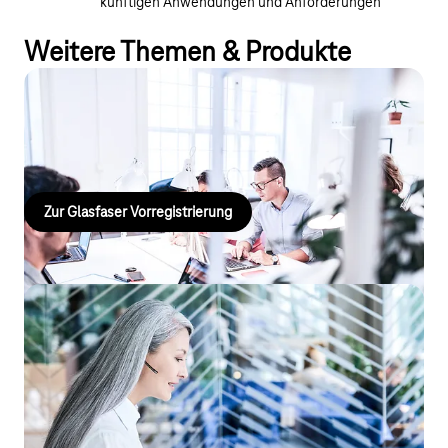
künftigen Anwendungen und Anforderungen
Weitere Themen & Produkte
Glasfaser-Vorregistrierung
Glasfaser Vorregistrierung für Ihren Standort.
Zur Glasfaser Vorregistrierung
Flexibles Arbeiten, nahtlose
Kommunikation mit CompanyFlex
Stationäre Telefonanlage vor Ort oder flexible Telefonanlage
aus der Cloud: die inkludierte CloudPBX ist schnell
eingerichtet, skalierbar und lässt eine intelligente Steuerung