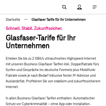
Hauptnavigation
Account Menu öf
Hauptna
·
·
·
Startseite
Glasfaser Tarife für Ihr Unternehmen
Zeige verborgene Breadcrumb-Elemente
Schnell. Stabil. Zukunftssicher.
Glasfaser-Tarife für Ihr
Unternehmen
Erleben Sie bis zu 2 GBit/s ultraschnelles Highspeed-Internet
mit unseren Business Glasfaser Tarifen inkl. D
oppelflatrate fürs
Surfen und Gespräche ins deutsche Festnetz plus Mobilfunk-
Flatrate sowie je nach Bedarf inklusive fester IP-Adresse und
Auslandsflat.
Profitieren Sie von stabilem und zukunftssicherem
Internet.
I
n allen Business Glasfaser Tarifen enthalten: Automatischer
Schutz vor Cyberkriminalität – ohne App oder Installation.