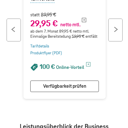
statt
89,95 €
29,95 €
netto mtl.
previous
ne
ab dem 7. Monat 89,95 € netto mtl.
button
bu
Einmalige Bereitstellung
59,95 €
entfällt
Tarifdetails
Produktflyer (PDF)
100 €
Online-Vorteil
Verfügbarkeit prüfen
Leistungsüberblick der Business