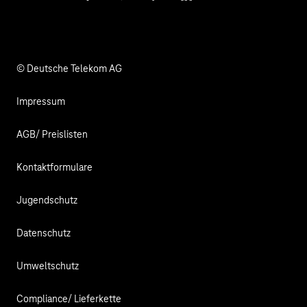
Info Service
Business Community
Facebook
LinkedIn
YouTube
Medien
Verantwortung
© Deutsche Telekom AG
Impressum
AGB/ Preislisten
Kontaktformulare
Jugendschutz
Datenschutz
Umweltschutz
Compliance/ Lieferkette