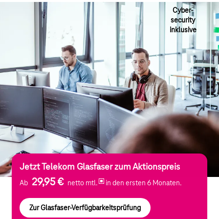
Cyber-
security
inklusive
Jetzt Telekom Glasfaser zum Aktionspreis
29,95 €
Ab
netto mtl.
in den ersten 6 Monaten.
Zur Glasfaser-Verfügbarkeitsprüfung