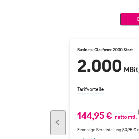
Business Glasfaser 2000 Start
2.000
MBit
Tarifvorteile
144,95 €
netto mtl.
previous
button
Einmalige Bereitstellung
59,95 €
e