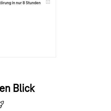
törung in nur 8 Stunden
Proaktive Entstörung in 
Stunden
Ausfallschutz mit 5G
Business Router
Installation Hardware
en Blick