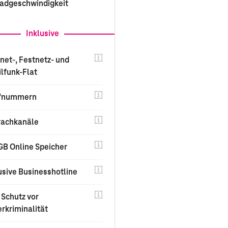
adgeschwindigkeit
Uploadgeschwindigkeit
Inklusive
Inklusive
rnet-, Festnetz- und
Internet-, Festnetz- und
lfunk-Flat
Mobilfunk-Flat
ufnummern
3 Rufnummern
rachkanäle
2 Sprachkanäle
GB Online Speicher
100 GB Online Speicher
usive Businesshotline
Exklusive Businesshotli
Schutz vor
Neu:
Schutz vor
rkriminalität
Cyberkriminalität