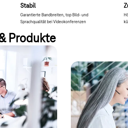
Stabil
Z
Garantierte Bandbreiten, top Bild- und
Hö
Sprachqualität bei Videokonferenzen
kü
& Produkte
g
Glasfaser für Ihren Standort
Flexibles Arbeit
ren, um umgehend Informationen
Kommunikation 
Stationäre Telefonanlage vor Ort
inkludierte CloudPBX ist schnell 
Steuerung der Telefonie zu. Ei
IP-Adresse und noch viele weit