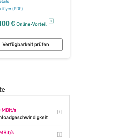
etails
Tarifdetails
ktflyer (PDF)
Produktflyer (PDF)
100 €
100 €
Online-Vorteil
Online-Vorte
Verfügbarkeit prüfen
Verfügbarkeit prü
te
 MBit/s
600 MBit/s
loadgeschwindigkeit
Downloadgeschwindigke
MBit/s
300 MBit/s