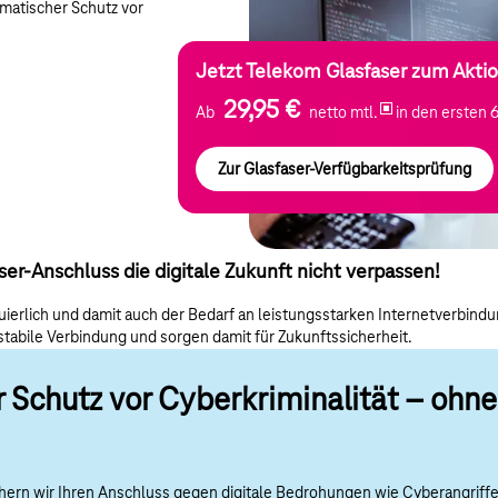
omatischer Schutz vor
Jetzt Telekom Glasfaser zum Aktio
29,95 €
Ab
netto mtl.
in den ersten 
Zur Glasfaser-Verfügbarkeitsprüfung
er-Anschluss die digitale Zukunft nicht verpassen!
erlich und damit auch der Bedarf an leistungsstarken Internetverbindung
tabile Verbindung und sorgen damit für Zukunftssicherheit.
 Schutz vor Cyberkriminalität – ohn
chern wir Ihren Anschluss gegen digitale Bedrohungen wie Cyberangriffe