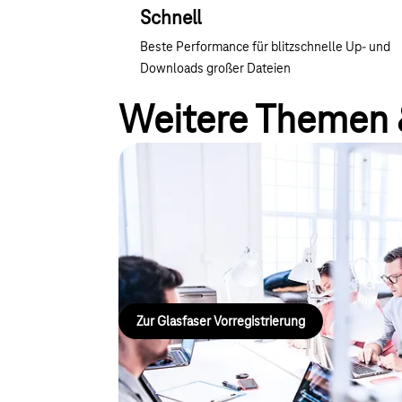
Schnell
Beste Performance für blitzschnelle Up- und
Downloads großer Dateien
Weitere Themen 
Glasfaser-Vorregistrierun
Sie sind Immobilieneigentümer oder Mieter und an 
interessiert? Lassen Sie sich kostenlos registrie
zu erhalten, wenn der Glasfaserausbau startet.
Zur Glasfaser Vorregistrierung