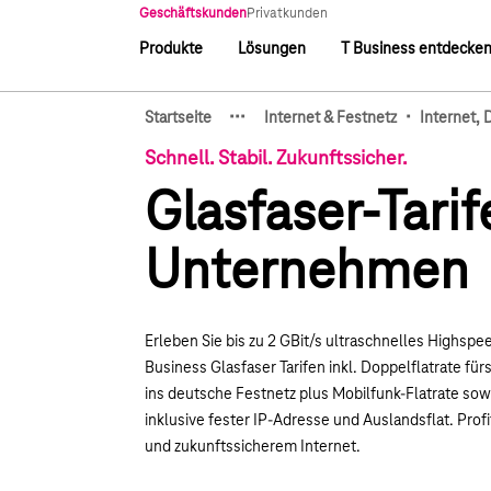
Hauptnavigation
Geschäftskunden
Privatkunden
Produkte
Lösungen
T Business entdecke
Hauptnavigation
·
·
·
·
Startseite
Internet & Festnetz
Internet, 
Zeige verborgene Breadcru
Schnell. Stabil. Zukunftssicher.
Glasfaser-Tarife
Unternehmen
Erleben Sie bis zu 2 GBit/s ultraschnelles Highspe
Business Glasfaser Tarifen inkl. D
oppelflatrate fü
ins deutsche Festnetz plus Mobilfunk-Flatrate sow
inklusive fester IP-Adresse und Auslandsflat.
Profi
und zukunftssicherem Internet.