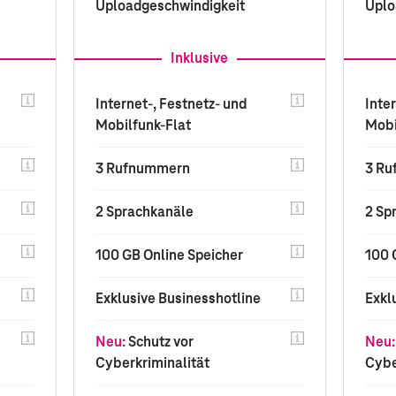
Uploadgeschwindigkeit
Uplo
Inklusive
Internet-, Festnetz- und
Inte
Mobilfunk-Flat
Mobi
3 Rufnummern
3 R
2 Sprachkanäle
2 Sp
100 GB Online Speicher
100 
Exklusive Businesshotline
Exkl
Neu:
Schutz vor
Neu:
Cyberkriminalität
Cybe