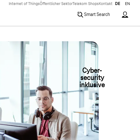
Internet of Things
Öffentlicher Sektor
Telekom Shops
Kontakt
DE
EN
Accoun
Smart Search
Cyber-
security
inklusive