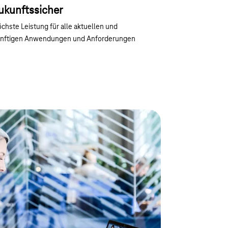
ukunftssicher
chste Leistung für alle aktuellen und
nftigen Anwendungen und Anforderungen
en, nahtlose
mit CompanyFlex
 oder flexible Telefonanlage aus der Cloud: die
eingerichtet, skalierbar und lässt eine intelligente
nzel- und Durchwahlrufnummern, Flatrates, feste
ere Features runden das Angebot ab.