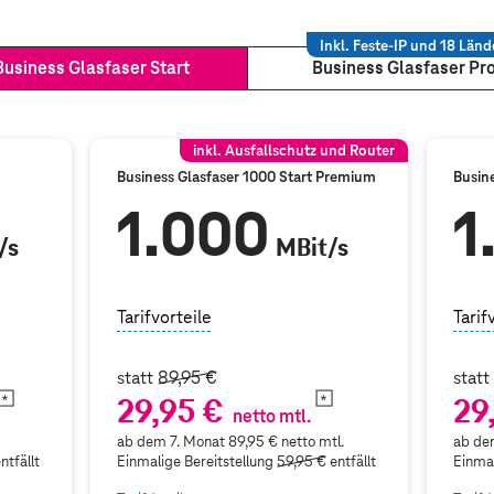
Inkl. Feste-IP und 18 Länd
Business Glasfaser Start
Business Glasfaser Pr
inkl. Ausfallschutz und Router
Business Glasfaser 1000 Start Premium
Busine
1.000
1
/s
MBit/s
Tarifvorteile
Tarif
statt
89,95 €
stat
29,95 €
29
netto mtl.
ab dem 7. Monat 89,95 € netto mtl.
ab dem
ntfällt
Einmalige Bereitstellung
59,95 €
entfällt
Einmal