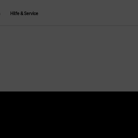
n
Hilfe & Service
Über uns
Konzern