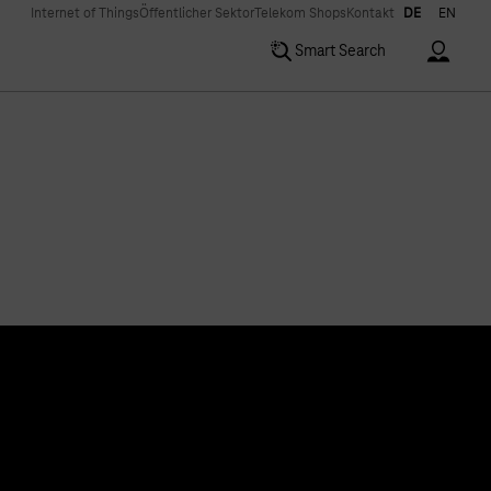
Internet of Things
Öffentlicher Sektor
Telekom Shops
Kontakt
DE
EN
Accoun
Smart Search