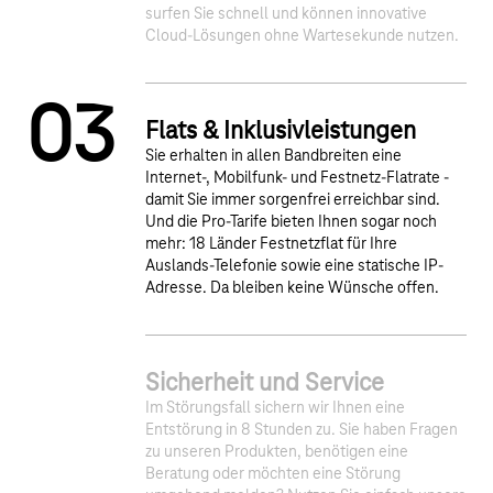
surfen Sie schnell und können innovative
Cloud-Lösungen ohne Wartesekunde nutzen.
0
3
Flats & Inklusivleistungen
Sie erhalten in allen Bandbreiten eine
Internet-, Mobilfunk- und Festnetz-Flatrate -
damit Sie immer sorgenfrei erreichbar sind.
Und die Pro-Tarife bieten Ihnen sogar noch
mehr: 18 Länder Festnetzflat für Ihre
Auslands-Telefonie sowie eine statische IP-
Adresse. Da bleiben keine Wünsche offen.
4
Sicherheit und Service
Im Störungsfall sichern wir Ihnen eine
Entstörung in 8 Stunden zu. Sie haben Fragen
zu unseren Produkten, benötigen eine
Beratung oder möchten eine Störung