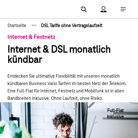
Hauptnavigation
Account Menu öf
Hauptna
·
·
·
Startseite
DSL Tarife ohne Vertragslaufzeit
Zeige verborgene Breadcrumb-Elemente
Internet & Festnetz
Internet & DSL monatlich
kündbar
Entdecken Sie ultimative Flexibilität mit unseren monatlich
kündbaren Business Vario Tarifen im besten Netz der Telekom.
Eine Full-Flat für Internet, Festnetz und Mobilfunk ist in allen
Bandbreiten inklusive. Ohne Laufzeit, ohne Risiko.
Full-Flat
inklusive