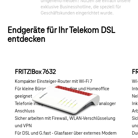
umgehend melden? Nutzen Sie einfach unsere
exklusive Businesshotline, die speziell für
Geschäftskunden eingerichtet wurde.
Endgeräte für Ihr Telekom DSL
entdecken
FRITZ!Box 7632
FR
Kompakter Einsteiger-Router mit Wi-Fi 7
Wi-
Für kleine Büros, Selbstständige und Homeoffice
Int
geeignet
Ne
Telefonie integriert: DECT, IP-Telefonie und analoger
Ink
Anschluss
Arb
Sicher arbeiten mit Firewall, WLAN-Verschlüsselung
Sic
und VPN
un
Für DSL und G.fast - Glasfaser über externes Modem
Dur