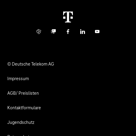
Immobilienwirtschaft
Karriere
Kündigung
Digital X
Investor Relations
Kontakt
Info Service
Business Community
Facebook
LinkedIn
YouTube
Medien
Verantwortung
© Deutsche Telekom AG
Impressum
AGB/ Preislisten
Kontaktformulare
Jugendschutz