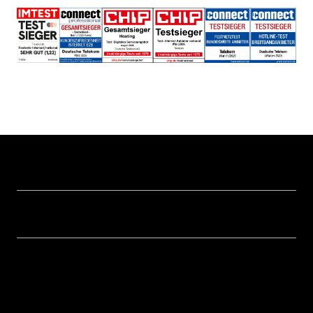
Hilfe & Service
Geschäftskunden Logins
Themen
Rechnung
Healthcare
Über uns
Business Service Portal
Global Business Solution
Konzern
Störung