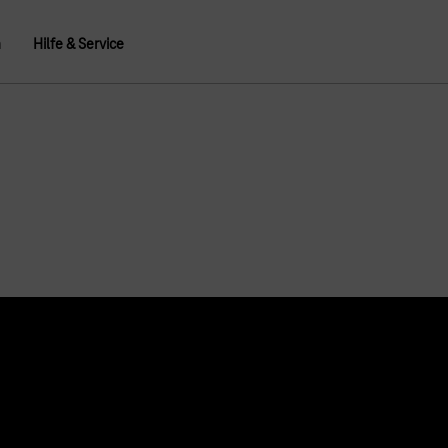
n
Hilfe & Service
Über uns
Konzern