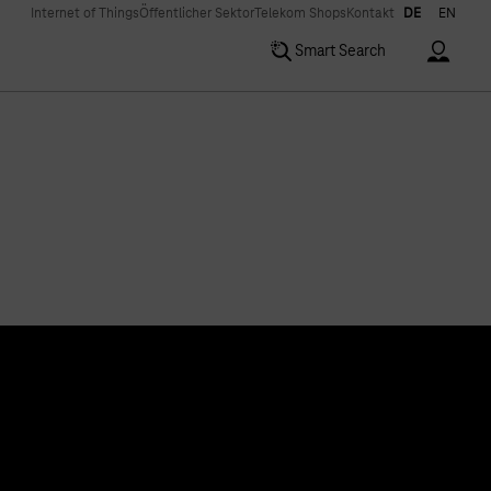
Internet of Things
Öffentlicher Sektor
Telekom Shops
Kontakt
DE
EN
Accoun
Smart Search