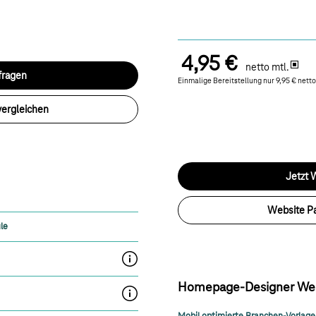
4,95 €
netto mtl.
fragen
Einmalige Bereitstellung nur 9,95 € netto
vergleichen
Jetzt 
Website Pa
le
KI-Textgenerator
Homepage-Designer Web
Passwortgeschützte Bereiche und Benutzerver
Mobil optimierte Branchen-Vorlag