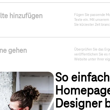
lte hinzufügen
Fügen Sie passende Mo
Texte ein. Mit unserem
Sie kürzester Zeit bran
ine gehen
Überprüfen Sie das Erg
veröffentlichen Sie es m
Website unter Ihrer ei
So einfach
Homepag
Designer