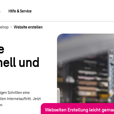
n
Hilfe & Service
·
bshop
Website erstellen
mb-Elemente
e
nell und
gen Schritten eine
en Internetauftritt. Jetzt
r.
Webseiten Erstellung leicht gema