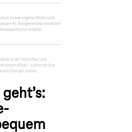
dule sowie eigene Bilder und
 neuen KI-Textgenerator erstellen
chenspezifische Inhalte.
ebnis in der Vorschau und
it einem Klick – schon ist Ihre
genen Domain online.
 geht’s:
e-
 bequem