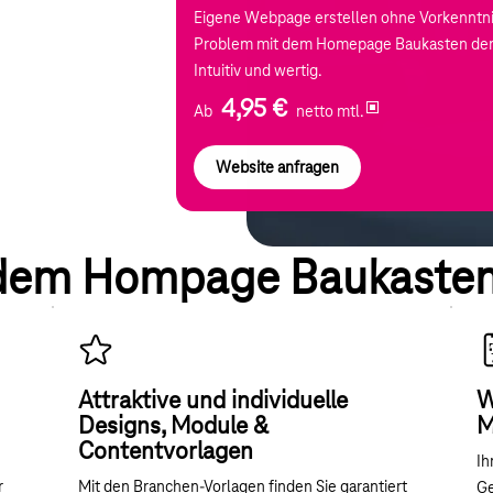
Eigene Webpage erstellen ohne Vorkenntni
Problem mit dem Homepage Baukasten der
Intuitiv und wertig.
4,95 €
Ab
netto mtl.
Website anfragen
t dem Hompage Baukasten
Attraktive und individuelle
W
Designs, Module &
M
Contentvorlagen
Ih
r
Mit den Branchen-Vorlagen finden Sie garantiert
Ge