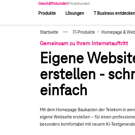
Hauptnavigation
Geschäftskunden
Privatkunden
Produkte
Lösungen
T Business entdecke
Hauptnavigation
·
·
·
·
Startseite
IT-Produkte
Homepage & We
Zeige verborgene Breadcru
Gemeinsam zu Ihrem Internetauftritt
Eigene Websit
erstellen - sch
einfach
Mit dem Homepage Baukasten der Telekom in weni
eigene Webseite erstellen – für einen professionell
besonders komfortabel mit neuem KI-Textgenerato