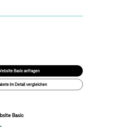
Website Basic anfragen
kete im Detail vergleichen
site Basic
waltung
en