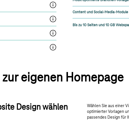
Webseiten-Versionierung mit bis zu 10 Version
Content und Social-Media-Module
Mehrsprachigkeit: Bis zu 16 verschiedene Sprac
Bis zu 10 Seiten und 10 GB Websp
Smart-Access für mobilen Zugriff
Webspace
is zur eigenen Homepage
site Design wählen
Wählen Sie aus einer V
optimierter Vorlagen 
passendes Design für I