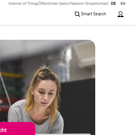
Internet of Things
Öffentlicher Sektor
Telekom Shops
Kontakt
DE
EN
Accoun
Smart Search
cht