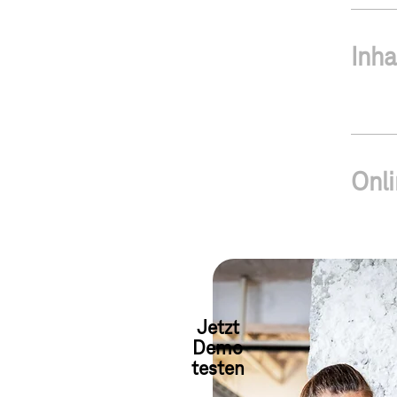
Inha
3
Onl
Jetzt
Demo
testen