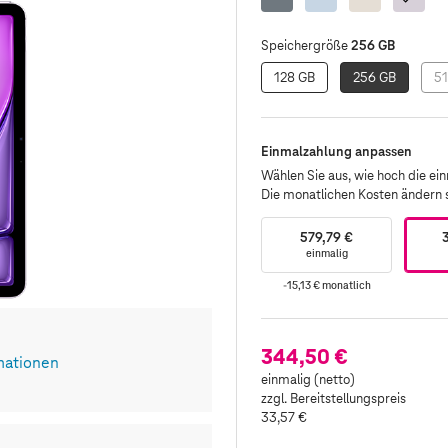
Grau
256 GB
Speichergröße
128 GB
256 GB
51
Einmalzahlung anpassen
Wählen Sie aus, wie hoch die einm
Die monatlichen Kosten ändern
579,79 €
einmalig
-15,13 €
monatlich
344,50 €
mationen
einmalig (netto)
zzgl. Bereitstellungspreis
33,57 €