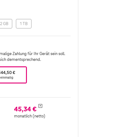
2 GB
1 TB
alige Zahlung für Ihr Gerät sein soll.
 sich dementsprechend.
344,50 €
einmalig
*
45,34 €
monatlich (netto)