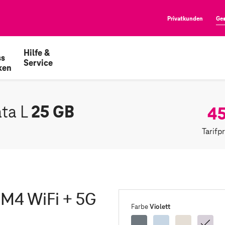
Privatkunden
Ge
Hilfe &
ss
Service
ken
25 GB
45
ata L
Tarifp
' M4 WiFi + 5G
Violett
Farbe
Space
Blau
Polarster
Vio