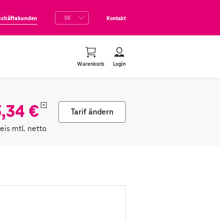
schäftskunden
Kontakt
Warenkorb
Login
,34 €
*
Tarif ändern
reis mtl. netto
n
lett