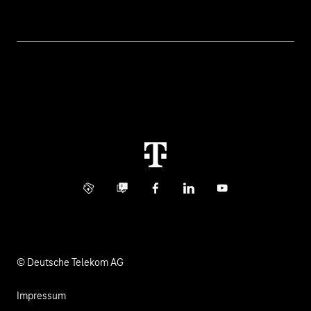
Geschäftskunden Logins
Themen
Rechnung
Healthcare
Über uns
Business Service Portal
Global Business Solution
Konzern
Störung
Immobilienwirtschaft
Karriere
Kündigung
Digital X
Investor Relations
Kontakt
Info Service
Business Community
Facebook
LinkedIn
YouTube
Medien
Verantwortung
© Deutsche Telekom AG
Impressum