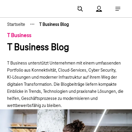
Hauptnavigation
Account Menu öf
Hauptna
·
·
·
Startseite
T Business Blog
Zeige verborgene Breadcrumb-Elemente
T Business
T Business Blog
T Business unterstützt Unternehmen mit einem umfassenden
Portfolio aus Konnektivität, Cloud‑Services, Cyber Security,
KI‑Lösungen und moderner Infrastruktur auf ihrem Weg der
digitalen Transformation. Die Blogbeiträge liefern kompakte
Einblicke in Trends, Technologien und praxisnahe Lösungen, die
helfen, Geschäftsprozesse zu modernisieren und
wettbewerbsfähig zu bleiben.