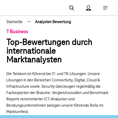
Hauptnavigation
Account Menu öf
Hauptna
·
·
·
Startseite
Analysten Bewertung
Zeige verborgene Breadcrumb-Elemente
T Business
Top-Bewertungen durch
internationale
Marktanalysten
Die Telekom ist führend bei IT- und TK-Lösungen. Unsere
Lösungen in den Bereichen Connectivity, Digital, Cloud &
Infrastructure sowie Security überzeugen regelmäßig die
Fachexperten der Branche. Vergleichsstudien und Benchmark
Reports renommierter ICT-Analysten und
Beratungsunternehmen belegen unsere führende Rolle im
Marktumfeld.