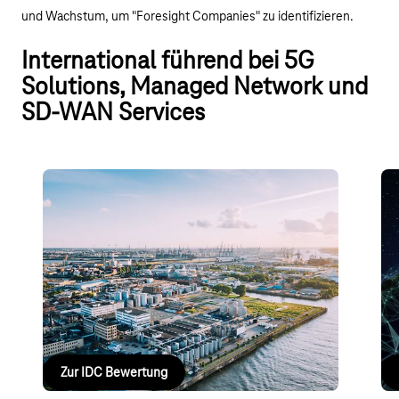
und Wachstum, um "Foresight Companies" zu identifizieren.
International führend bei 5G
Solutions, Managed Network und
SD-WAN Services
IDC MarketScape: European
ID
Enterprise Private 5G Solutions
M
Deutsche Telekom im IDC MarketScape: European
De
Enterprise Private 5G Solutions 2025 als führend
Ma
ausgezeichnet.
ge
Zur IDC Bewertung