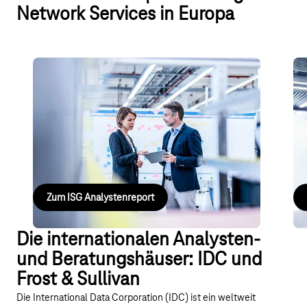
Network Services in Europa
Analystenbewertung: Managed
A
Enterprise Connectivity Solutions
Ne
Die VPN-, DIA- und VoIP-Angebote der Deutschen
T B
Telekom stehen im Mittelpunkt der digitalen
ku
Transformation der Kundendienste.
Lö
Zum ISG Analystenreport
Die internationalen Analysten-
und Beratungshäuser: IDC und
Frost & Sullivan
Die International Data Corporation (IDC) ist ein weltweit