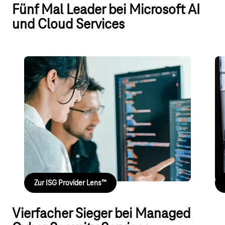
Fünf Mal Leader bei Microsoft AI
und Cloud Services
Analystenbewertung: Managed
An
Services for Azure
Se
Telekom führend mit skalierbaren Cloud-Lösungen,
T B
Expertenberatung, sicheren Netzanbindungen und
365
Lösungen für Compliance sowie Nachhaltigkeit.
Zur ISG Provider Lens™
Vierfacher Sieger bei Managed