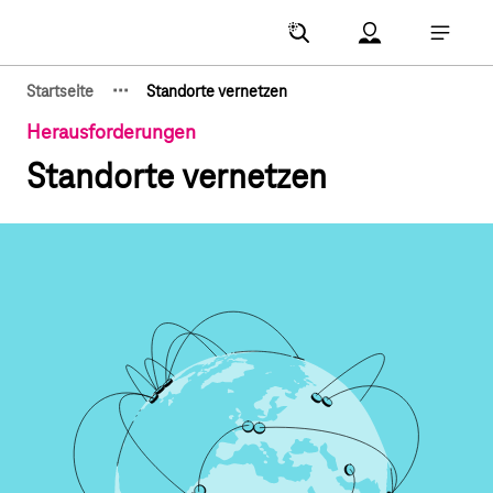
Hauptnavigation
Account Menu öf
Hauptna
·
·
·
Startseite
Standorte vernetzen
Zeige verborgene Breadcrumb-Elemente
Herausforderungen
Standorte vernetzen