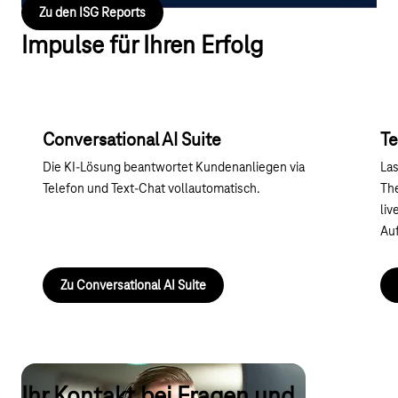
Zu den ISG Reports
Impulse für Ihren Erfolg
Conversational AI Suite
Te
Die KI-Lösung beantwortet Kundenanliegen via
Las
Telefon und Text-Chat vollautomatisch.
The
liv
Au
Zu Conversational AI Suite
Ihr Kontakt bei Fragen und