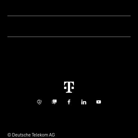
Hilfe & Service
Geschäftskunden Logins
Themen
Rechnung
Healthcare
Über uns
Business Service Portal
Global Business Solution
Konzern
Störung
Immobilienwirtschaft
Karriere
Kündigung
Digital X
Investor Relations
Kontakt
Info Service
Business Community
Facebook
LinkedIn
YouTube
Medien
Verantwortung
© Deutsche Telekom AG