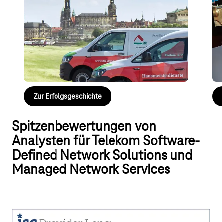
N
Mitarbeitende, Handwerks- und Service-Kräfte sowie
Ein
die Gäste der Immobilienbetreuungs-, Tourismus-
Maß
und Beherbergungsgesellschaft profitieren von
fle
moderner IT-Infrastruktur und leistungsstarkem
mo
WLAN.
Zur Erfolgsgeschichte
Spitzenbewertungen von
Analysten für Telekom Software-
Defined Network Solutions und
Managed Network Services
Spitzenbewertungen für Software-
Defined Network Solutions und Services