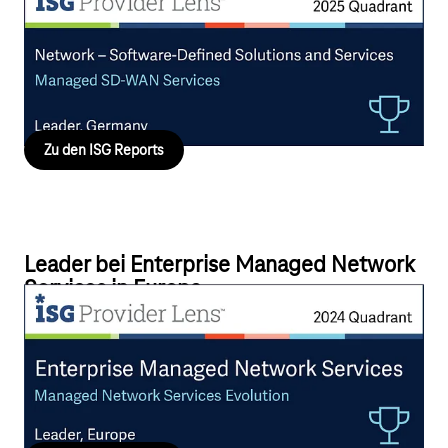
Die Deutsche Telekom nutzt ihr Multivendor-Portfolio, um
Kunden zu beraten und ihnen die am besten geeigneten SD-
WAN Lösungen zu empfehlen, die auf ihre geschäftlichen
Anforderungen zugeschnitten sind.
Zu den ISG Reports
Leader bei Enterprise Managed Network
Services in Europa
Die Telekom treibt fortschrittliche und kundenorientierte
Managed Network Services-Lösungen voran, indem sie das
SDx-Automatisierungs-Ökosystem bei ihren globalen und in
Europa ansässigen Kunden mit großem Erfolg einsetzt.