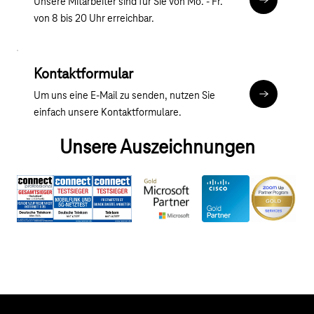
Unsere Mitarbeiter sind für Sie von Mo. - Fr.
Zum Chat
von 8 bis 20 Uhr erreichbar.
Kontaktformular
Um uns eine E-Mail zu senden, nutzen Sie
Kontaktfor
einfach unsere Kontaktformulare.
Unsere Auszeichnungen