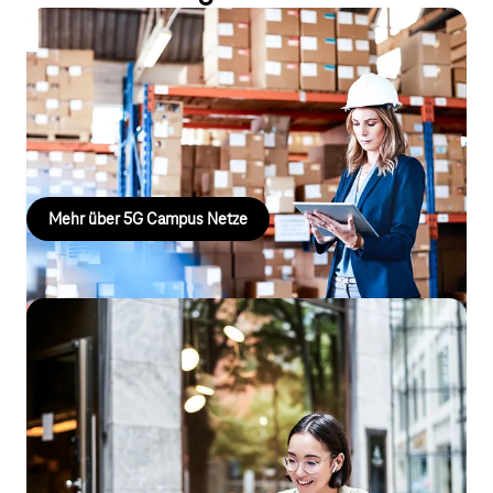
5G Campus Netze
Campus-Netze ermöglichen schnelle, sichere
Datenübertragung mit hoher Bandbreite und niedriger Latenz
direkt auf dem Betriebsgelände.
Mehr über 5G Campus Netze
Secure Business Connect
Mit Telekom Secure Business Connect nutzen Sie die Erfahrung
und das Know-how der Experten der Deutschen Telekom und
überlassen uns den Aufbau und den Betrieb Ihrer
Unternehmensnetzwerke samt IT-Security. Für Ihre Fragen und