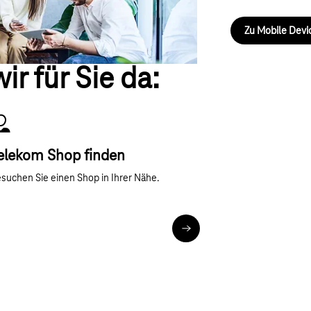
Zu Mobile Dev
r für Sie da:
elekom Shop finden
Nächste
suchen Sie einen Shop in Ihrer Nähe.
1909
Zur Shop Suche