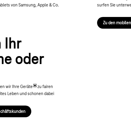
blets von Samsung, Apple & Co.
surfen Sie unterw
Zu den mobile
 Ihr
e oder
Nächste
en wir Ihre Geräte
zu fairen
eites Leben und schonen dabei
schäftskunden