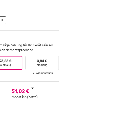
TB
alige Zahlung für Ihr Gerät sein soll.
 sich dementsprechend.
76,85 €
0,84 €
einmalig
einmalig
+7,56 €
monatlich
*
51,02 €
monatlich (netto)