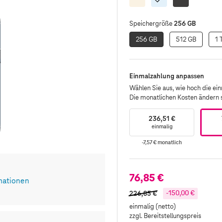
Schwarz
256 GB
Speichergröße
256 GB
512 GB
1 
Einmalzahlung anpassen
Wählen Sie aus, wie hoch die einm
Die monatlichen Kosten ändern
236,51 €
einmalig
-7,57 €
monatlich
76,85 €
mationen
226,85 €
-150,00 €
einmalig (netto)
zzgl. Bereitstellungspreis