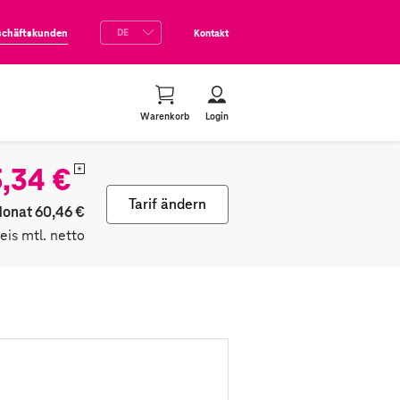
schäftskunden
Kontakt
Warenkorb
Login
,34 €
*
Tarif ändern
Monat 60,46 €
reis mtl. netto