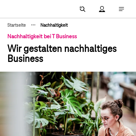
Hauptnavigation
Account Menu öf
Hauptna
·
·
·
Startseite
Nachhaltigkeit
Zeige verborgene Breadcrumb-Elemente
Nachhaltigkeit bei T Business
Wir gestalten nachhaltiges
Business