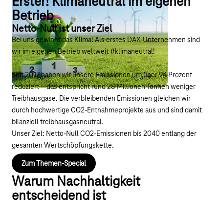
Erster! Klimaneutral im eigenen
Betrieb
Netto-Null ist unser Ziel
Bei uns gewinnt das Klima! Als erstes DAX‑Unternehmen sind
wir im eigenen Betrieb weltweit #klimaneutral!
Seit 2017 haben wir unsere Emissionen um über 94 Prozent
reduziert – das entspricht rund 28 Millionen Tonnen weniger
Treibhausgase. Die verbleibenden Emissionen gleichen wir
durch hochwertige CO2-Entnahmeprojekte aus und sind damit
bilanziell treibhausgasneutral.
Unser Ziel: Netto‑Null CO2-Emissionen bis 2040 entlang der
gesamten Wertschöpfungskette.
Zum Themen-Special
Warum Nachhaltigkeit
entscheidend ist