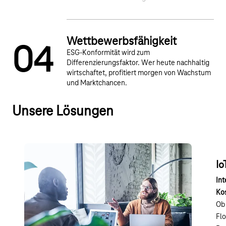
Wettbewerbsfähigkeit
0
4
ESG-Konformität wird zum
Differenzierungsfaktor. Wer heute nachhaltig
wirtschaftet, profitiert morgen von Wachstum
und Marktchancen.
Unsere Lösungen
Nachhaltigkeitsberatung
Io
Gemeinsam in eine grüne Zukunft
Int
Unsere erfahrenen Berater begleiten Sie Schritt für
Ko
Schritt auf dem Weg, Ihr Unternehmen nachhaltig
Ob 
auszurichten und erfolgreich in die Zukunft zu führen.
Fl