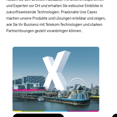
und Experten vor Ort und erhalten Sie exklusive Einblicke in
zukunftsweisende Technologien. Praxisnahe Use Cases
machen unsere Produkte und Lösungen erlebbar und zeigen,
wie Sie Ihr Business mit Telekom-Technologien und starken
Partnerlösungen gezielt voranbringen können.
DIGITAL X Köln
Sm
08. September 2026, Köln
13.
Ein Tag. Ein Ort. Die digitale Zukunft im Dialog –
Das
Navigate What’s Next: am 8. September 2026 im
öff
Rheinauhafen Köln.
Wo