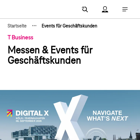
Hauptnavigation
Account Menu öf
Hauptna
·
·
·
Startseite
Events für Geschäftskunden
Zeige verborgene Breadcrumb-Elemente
T Business
Messen & Events für
Geschäftskunden