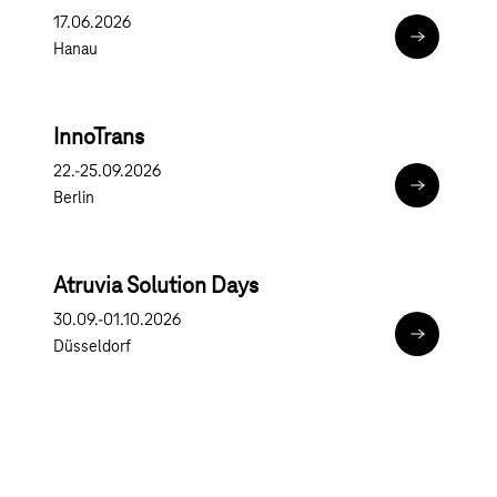
17.06.2026
eXPO26
Hanau
InnoTrans
22.-25.09.2026
InnoTrans
Berlin
Atruvia Solution Days
30.09.-01.10.2026
Atruvia Sol
Düsseldorf