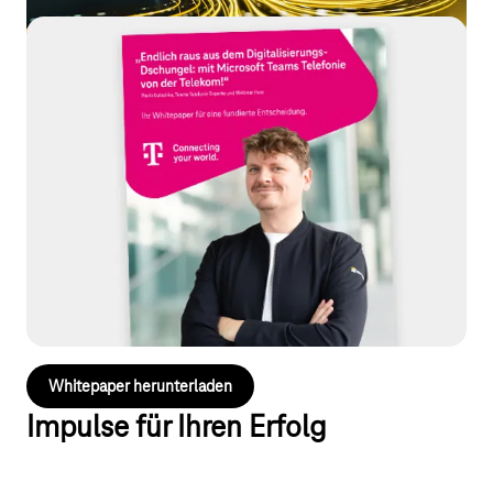
Erfolgreicher Umstieg auf Microsoft
Teams Telefonie
Microsoft Teams Telefonie bietet neue Chancen für moderne
Kommunikation – doch wie gelingt der Umstieg reibungslos?
Dieses Whitepaper unterstützt Sie mit praxisnahen Infos zur
erfolgreichen Migration.
Erfahren Sie, welche Vorteile Microsoft Teams bietet, wie
Mitarbeitende und Prozesse profitieren und welche
Umstiegsszenarien – inklusive Parallelbetrieb – sich für Ihr
Unternehmen eignen.
Whitepaper herunterladen
Impulse für Ihren Erfolg