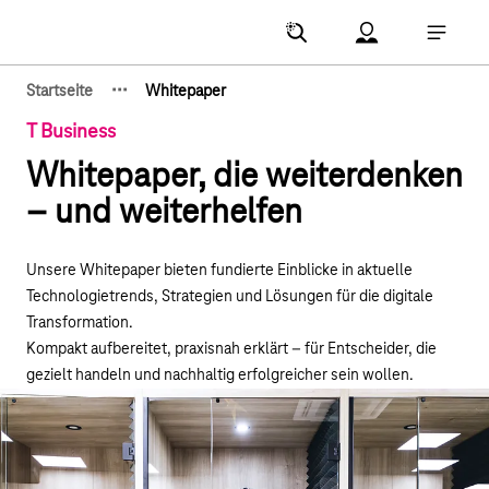
Hauptnavigation
Account Menu öf
Hauptna
·
·
·
Startseite
Whitepaper
Zeige verborgene Breadcrumb-Elemente
T Business
Whitepaper, die weiterdenken
– und weiterhelfen
Unsere Whitepaper bieten fundierte Einblicke in aktuelle
Technologietrends, Strategien und Lösungen für die digitale
Transformation.
Kompakt aufbereitet, praxisnah erklärt – für Entscheider, die
gezielt handeln und nachhaltig erfolgreicher sein wollen.