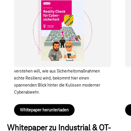
Whitepaper - Red Teaming ist der
Wh
Reality Check für Cybersicherheit
Cy
Statt nur Tools und Prozesse auf dem Papier zu
War
bewerten, simulieren ethische Hacker echte Angriffe
meh
auf Technik, Abläufe und Menschen. Das Whitepaper
mod
zeigt praxisnah, wie Red Teams vorgehen, wo
KM
Unternehmen typischerweise verwundbar sind und
Det
warum erst unter realistischen Bedingungen sichtbar
her
wird, ob die Abwehr wirklich funktioniert. Wer
wi
verstehen will, wie aus Sicherheitsmaßnahmen
echte Resilienz wird, bekommt hier einen
spannenden Blick hinter die Kulissen moderner
Cyberabwehr.
Whitepaper herunterladen
Whitepaper zu Industrial & OT-