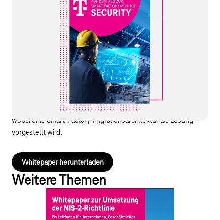
Factory mit (I)OT-Security
Traditionelle Produktionsbetriebe setzen vermehrt auf Systeme
wie MES, IoT-Anwendungen und digitale Zwillinge, um Effizienz
und Flexibilität zu steigern. Die Einführung dieser Technologien
stellt jedoch neue Anforderungen an die OT-Cybersecurity. Das
Whitepaper behandelt Cyberrisiken in herkömmlichen
Produktionsumgebungen im Vergleich zu Smart Factories und
betont die Herausforderung, bestehende Anlagen während der
Modernisierung bei laufender Produktion sicher zu halten,
wobei eine Smart-Factory-Migrationsarchitektur als Lösung
vorgestellt wird.
Whitepaper herunterladen
Weitere Themen
Whitepaper zur Umsetzung der NIS-2-