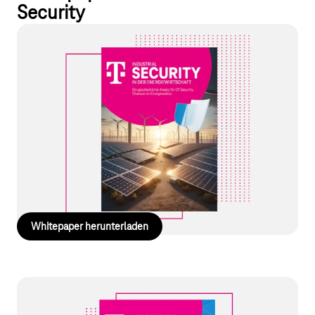
Security
Whitepaper – Industrial Security in der
Energiewirtschaft
Die Energiewirtschaft ist eine Schlüsselindustrie. Cyber-
Attacken, die Pipelines, Kraftwerke und andere Strukturen des
Energiesektors gezielt ins Visier nehmen, nehmen damit an
Häufigkeit und Präzision zu. Der Kampf ist jedoch nicht verloren.
Wie Sie konkret Ihre Waffen schärfen, erfahren Sie in diesem
Whitepaper.
Whitepaper herunterladen
Whitepaper – Auf dem Weg zur Smart