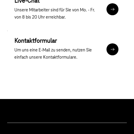
Live-Chat
Unsere Mitarbeiter sind für Sie von Mo. - Fr.
Zum Chat
von 8 bis 20 Uhr erreichbar.
Kontaktformular
Um uns eine E-Mail zu senden, nutzen Sie
Kontaktfor
einfach unsere Kontaktformulare.
Hilfe & Service
Geschäftskunden Logins
Themen