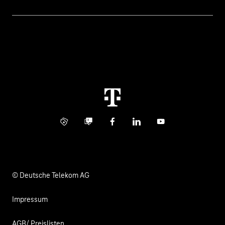
Rechnung
Healthcare
Über uns
Business Service Portal
Global Business Solution
Konzern
Störung
Immobilienwirtschaft
Karriere
Kündigung
Digital X
Investor Relations
Kontakt
Info Service
Business Community
Facebook
LinkedIn
YouTube
Medien
Verantwortung
© Deutsche Telekom AG
Impressum
AGB/ Preislisten