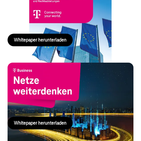
Richtlinie
Ein Leitfaden für Unternehmen, Geschäftsleiter und
Rechtsabteilungen
Whitepaper herunterladen
Netzwerke weiterdenken
Komplexe Netzwerke treiben Kosten nach oben und bremsen
Performance und Sicherheit. Das Whitepaper zeigt, wie Sie die
Kontrolle zurückgewinnen
Whitepaper herunterladen