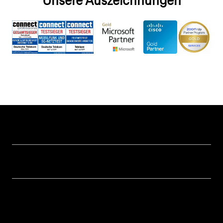
Unsere Auszeichnungen
Hilfe & Service
Geschäftskunden Logins
Themen
Rechnung
Healthcare
Über uns
Business Service Portal
Global Business Solution
Konzern