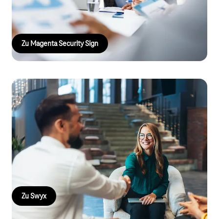
gesetzeskonform abwickeln: schnell, sicher und
nutzerfreundlich.
Zu Magenta Security Sign
Swyx X powered by Telekom
Swyx ist mehr als Telefonie. Es ist Business Kommunikation für
den Mittelstand. Zusammenarbeit wird einfacher durch Online-
Meetings und Chat-Messenger. Vorkonfigurierte KI-Features
professionalisieren Prozesse im Handumdrehen, zudem
erhöhen Voice- und Chatbots die Erreichbarkeit.
Zu Swyx