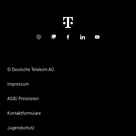
Störung
Immobilienwirtschaft
Karriere
Kündigung
Digital X
Investor Relations
Kontakt
Info Service
Business Community
Facebook
LinkedIn
YouTube
Medien
Verantwortung
© Deutsche Telekom AG
Impressum
AGB/ Preislisten
Kontaktformulare
Jugendschutz