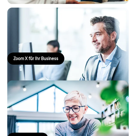
Zoom X für Ihr Business
Nutzen Sie Zoom X für virtuelle Meetings mit größtmöglicher
Sicherheit! Jetzt informieren und buchen!
Zoom X für Ihr Business
Cisco Webex X
Webex X Meetings mit HD-Video und hervorragender
Audioqualität, Team Messaging, Dateifreigabe, Umfragen und
Anrufen. Von überall und mit Telekom Service!