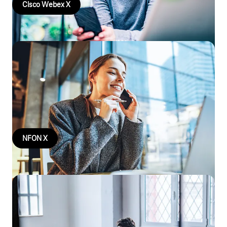
Cisco Webex X
NFON X
Mit dem Cloud-Telefonsystem NFON X powered by Telekom
wird Ihre Unternehmenstelefonie digital – egal wo und Geräte
unabhängig. Jetzt informieren!
NFON X
XPhone Connect
Sichern Sie sich mit XPhone Connect eine Unified