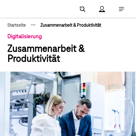
Hauptnavigation
Account Menu öf
Hauptna
·
·
·
Startseite
Zusammenarbeit & Produktivität
Zeige verborgene Breadcrumb-Elemente
Digitalisierung
Zusammenarbeit &
Produktivität