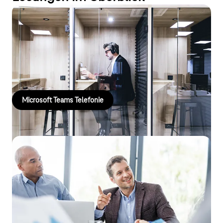
Microsoft Teams Telefonie
Integrieren Sie ganz einfach Ihre Festnetz- oder
Mobilfunknummern und machen Sie Microsoft Teams zur Cloud-
Telefonanlage.
Microsoft Teams Telefonie
Magenta Security Sign
Digitale Geschäftsprozesse brauchen rechtssichere, effiziente
und skalierbare Signaturlösungen. Mit Magenta Security Sign
können Unternehmen aller Branchen Verträge,
Genehmigungen und Dokumente vollständig digital und