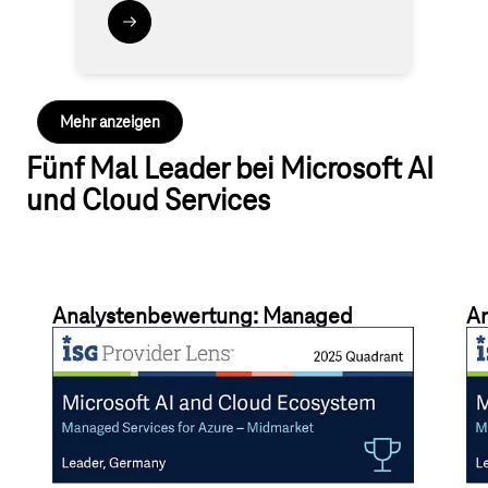
Mehr anzeigen
Fünf Mal Leader bei Microsoft AI
und Cloud Services
Analystenbewertung: Managed
An
Services for Azure
Se
Telekom führend mit skalierbaren Cloud-Lösungen,
T B
Expertenberatung, sicheren Netzanbindungen und
365
Lösungen für Compliance sowie Nachhaltigkeit.