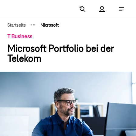
Hauptnavigation
Account Menu öf
Hauptna
·
·
·
Startseite
Microsoft
Zeige verborgene Breadcrumb-Elemente
T Business
Microsoft Portfolio bei der
Telekom