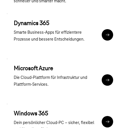
schneller und smarter macht.
Dynamics 365
Smarte Business-Apps für effizientere
Mehr Infor
Prozesse und bessere Entscheidungen.
Microsoft Azure
Die Cloud-Plattform für Infrastruktur und
Mehr Infor
Plattform-Services.
Windows 365
Dein persönlicher Cloud-PC – sicher, flexibel
Mehr Infor