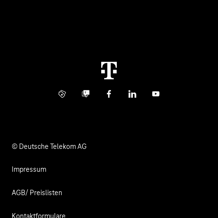
Über uns
Business Service Portal
Global Business Solution
Konzern
Störung
Immobilienwirtschaft
Karriere
Kündigung
Digital X
Investor Relations
Kontakt
Info Service
Business Community
Facebook
LinkedIn
YouTube
Medien
Verantwortung
© Deutsche Telekom AG
Impressum
AGB/ Preislisten
Kontaktformulare