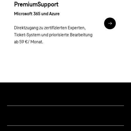
PremiumSupport
Microsoft 365 und Azure
Mehr erfah
Direktzugang zu zertifizierten Experten,
Ticket-System und priorisierte Bearbeitung
ab 59 €/ Monat.
Hilfe & Service
Geschäftskunden Logins
Themen
Rechnung
Healthcare