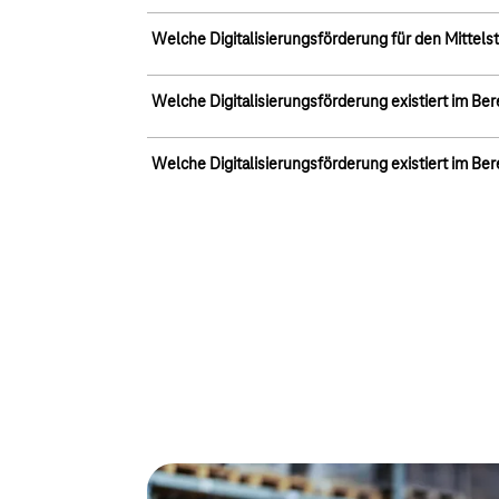
stellen, dürfen sich außerdem weder in der Grün
Die maximale Fördersumme ist je nach Programm u
Welche Digitalisierungsförderung für den Mittelst
erneut unterstützt werden. Allerdings existieren
Vorhabens etwa eine Beratung sowie die darauff
Generell sind Unternehmen aller Branchen förder
Welche Digitalisierungsförderung existiert im Ber
Fördersummen im sechsstelligen Bereich möglich
gibt es für Aspekte wie Prozessdigitalisierung, I
Relevante Faktoren sind neben der Art des Vorh
Das bedeutendste Programm in diesem Bereich ste
Welche Digitalisierungsförderung existiert im Bere
dar. Schwerpunkte liegen auf den Themen Mobilitä
Elektromobilität, nachhaltiges Verkehrsmanagement
Der DigitalPakt Schule und Förderprogramme der L
Erneuerbare Energien) und Stadt-Umland-Partner
bedeutet dies eine ausreichende Internet-Bandb
Lernapplikationen. Gleichzeitig gilt: „Keine Aus
Infrastruktur und neue Unterrichtskonzepte verein