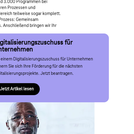
und 3.000 Programmen bei
deren Prozessen und
Bereich teilweise sogar komplett.
m Prozess: Gemeinsam
. Anschließend bringen wir Ihr
gitalisierungszuschuss für
nternehmen
usiness GPT: Datenschutzkonforme
 einem Digitalisierungszuschuss für Unternehmen
decken Sie, wie Unternehmen mit der richtigen
hern Sie sich Ihre Förderung für die nächsten
decken Sie, wie Business GPT die Digitalisierung Ihres
derung energieeffizient in die Heizperiode starten –
italisierungsprojekte. Jetzt beantragen.
ernehmens vorantreibt – Jetzt mehr erfahren!
zt informieren!
Jetzt Artikel lesen
Jetzt Artikel lesen
Förderung Energieeffizienz