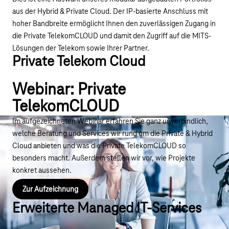
aus der Hybrid & Private Cloud. Der IP-basierte Anschluss mit
hoher Bandbreite ermöglicht Ihnen den zuverlässigen Zugang in
die Private TelekomCLOUD und damit den Zugriff auf die MITS-
Lösungen der Telekom sowie Ihrer Partner.
Private Telekom Cloud
Webinar: Private
TelekomCLOUD
Im aufgezeichneten Webinar erfahren Sie ganz unverbindlich,
welche Beratung und Services wir rund um die Private & Hybrid
Cloud anbieten und was die Private TelekomCLOUD so
besonders macht. Außerdem stellen wir vor, wie Projekte
konkret aussehen.
Zur Aufzeichnung
Erweiterte Managed IT-Services