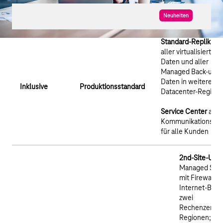
Neuheiten
Standard-Replikatio
aller virtualisierten
Daten und aller
Managed Back-up
Daten in weitere
Inklusive
Produktionsstandard
Datacenter-Region
Service Center
als
Kommunikationspor
für alle Kunden
2nd-Site-Upg
Managed Secu
mit Firewall u
Internet-Brea
zwei
Rechenzentr
Regionen; mit