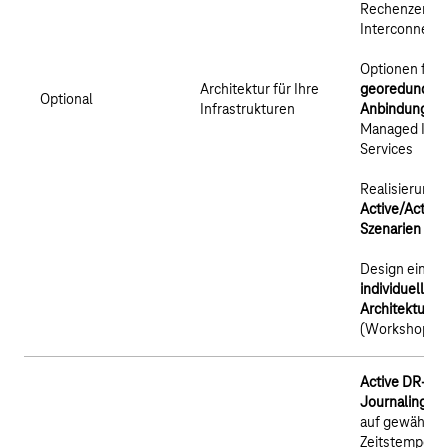
Rechenzentr
Interconnect
Optionen für
Architektur für Ihre
georedundan
Optional
Infrastrukturen
Anbindung
vo
Managed IT-
Services
Realisierung 
Active/Active-
Szenarien
Design einer
individuellen I
Architektur
(Workshop)
Active DR-
Journaling:
Ro
auf gewählte
Zeitstempel