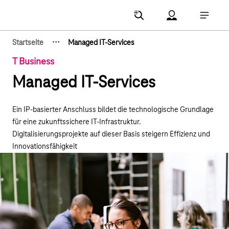
Hauptnavigation
Account Menu öf
Hauptna
·
·
·
Startseite
Managed IT-Services
Zeige verborgene Breadcrumb-Elemente
T Business
Managed IT-Services
Ein IP-basierter Anschluss bildet die technologische Grundlage
für eine zukunftssichere IT-Infrastruktur.
Digitalisierungsprojekte auf dieser Basis steigern Effizienz und
Innovationsfähigkeit