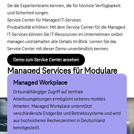
Sie die Expertenteams kennen, die für höchste Verfügbarkeit
und Sicherheit sorgen.
Service Center für Managed IT-Services
Produktivität erhöhen: Mit dem Service Center für die Managed
IT-Services können Sie IT-Ressourcen im Unternehmen selbst
managen und behalten alle Details im Blick. Lernen Sie das
Service Center mit dieser Demo unverbindlich kennen.
Demo zum Service Center ansehen
Managed Services für Modulare
Cloud-Produkte
Managed Workplace
Managed Backup to Cloud
Managed IT-Portfolio
Private & Hybrid Cloud: Compliance
Managed Workplace
Managed Backup to Cloud
Managed IT-Portf
Ortsunabhängiger Zugriff auf zentrale
Managed Backup schützt Daten auf PCs, Servern und
Ein IP-basierter Anschluss ermöglicht den sicheren und
Ein Überblick über die Zertifikate der Managed Private
Arbeitsumgebungen ermöglicht sicheres mobiles
mobilen Endgeräten durch Sicherung in der Private Cloud
performanten Zugang zur Private TelekomCLOUD sowie
Hybrid Cloud der Telekom, sowie zu Auszeichnungen und
Arbeiten. Managed Workplace unterstützt
oder als Hybrid Backup – zuverlässig, sicher und DSGVO-
zu den MITS-Lösungen – DSGVO-konform aus deutschen
Partnern für unsere Rechenzentren.
verschiedenste Endgeräte und Betriebssysteme und wird
konform.
Rechenzentren bereitgestellt.
aus hochsicheren Rechenzentren in Deutschland
Private & Hybrid Cloud: Compliance
bereitgestellt.
Managed Backup to Cloud
Mehr zum Managed IT-Portfolio