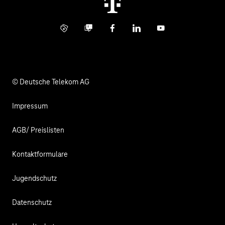
Digital X
Investor Relations
Kontakt
Info Service
Business Community
Facebook
LinkedIn
YouTube
Medien
Verantwortung
© Deutsche Telekom AG
Impressum
AGB/ Preislisten
Kontaktformulare
Jugendschutz
Datenschutz