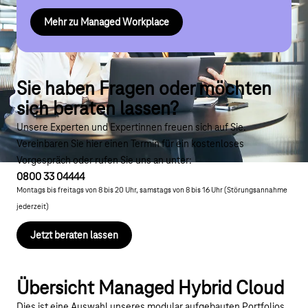
Mehr zu Managed Workplace
Sie haben Fragen oder möchten
sich beraten lassen?
Unsere Experten und Expertinnen freuen sich auf Sie.
Vereinbaren Sie hier einen Termin für ein kostenloses
Vorgespräch oder rufen Sie uns an unter:
0800 33 04444
Montags bis freitags von 8 bis 20 Uhr, samstags von 8 bis 16 Uhr (Störungsannahme
jederzeit)
Jetzt beraten lassen
Übersicht Managed Hybrid Cloud
Dies ist eine Auswahl unseres modular aufgebauten Portfolios