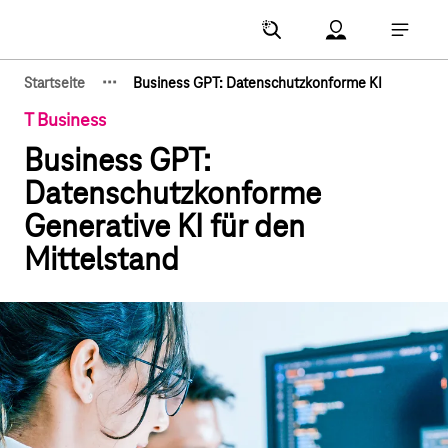
Hauptnavigation
Account Menu öf
Hauptna
·
·
·
Startseite
Business GPT: Datenschutzkonforme KI
Zeige verborgene Breadcrumb-Elemente
T Business
Business GPT:
Datenschutzkonforme
Generative KI für den
Mittelstand