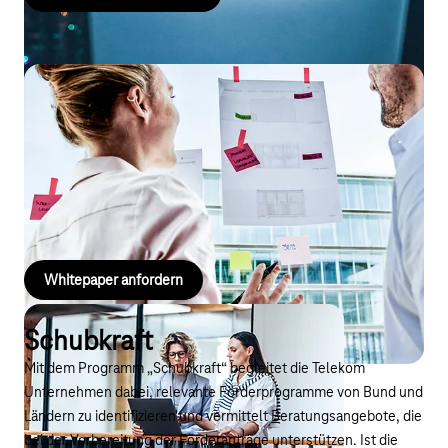
Whitepaper
Laden Sie sich unser Whitepaper und erfahren Sie mehr zu den
Vorteilen und Anwendungsbereichen von Business GPT. Lesen
Sie welche Use Cases möglich sind und erfahren Sie mehr zu
einer Erfolgsgeschichte mit Business GPT.
Whitepaper anfordern
Schubkraft
Mit dem Programm „Schubkraft“ begleitet die Telekom
Unternehmen dabei, relevante Förderprogramme von Bund und
Ländern zu identifizieren und vermittelt Beratungsangebote, die
bei der Vorbereitung der Förderanträge unterstützen. Ist die