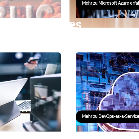
Mehr zu Microsoft Azure erfa
 SaaS-Services
DevOps-as-a-Service
glichen es Ihnen, durch
Komplette DevOps-Tool-Umgebung
ver zu sein. Unser Developer-
Entwicklung – Beschleunigen Sie
fähige Lösung für jeden
Produkte.
dungsfall.
Mehr zu DevOps-as-a-Servic