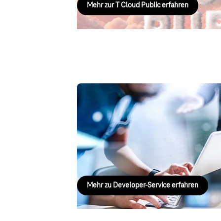
Mehr zur T Cloud Public erfahren
Unsere PaaS und
Developer Services
Unsere Developer-Services-Technologien ermö
gemanagte Plattformen schneller und produkti
Services-Portfolio bietet Ihnen eine leistungs
Container und jeden Machine-Learning-Anwen
Mehr zu Developer-Service erfahren