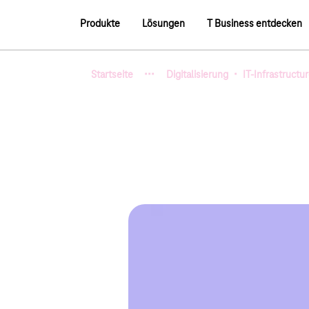
Hauptnavigation
Produkte
Lösungen
T Business entdecken
Hauptnavigation
·
·
·
·
Startseite
Digitalisierung
IT-Infrastructu
Zeige verborgene Breadcru
Cloud Services für Geschäftskunden
Cloud & Infras