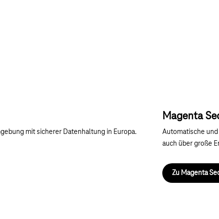
Nächste
ie jetzt unsere Lösungen und
Magenta Se
ebung mit sicherer Datenhaltung in Europa.
Automatische und 
auch über große 
Zu Magenta S