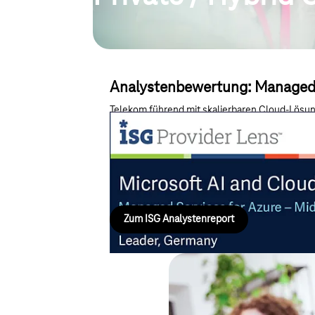
Analystenbewertung: Managed 
Telekom führend mit skalierbaren Cloud-Lösu
sicheren Netzanbindungen und Lösungen für 
Nachhaltigkeit.
Zum ISG Analystenreport