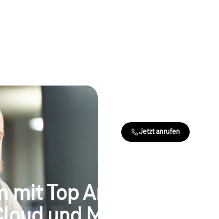
Unsere Exp
Sie wünschen eine persönliche 
Buchung oder Nutzung von Produ
Experten steht Ihnen im Kunden
individueller Beratung zur Seite.
Beratung, Buchung & Unterstüt
Mo.-Fr. 8-20 Uhr, Sa. 8-16 Uhr
Jetzt anrufen
m mit Top Analystenbewe
Cloud und Microsoft Azur