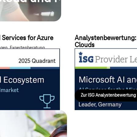
Services for Azure
Analystenbewertung: A
Clouds
ngen, Expertenberatung,
Mit strategischer Cloud-Edge-In
Compliance sowie
Expertise wird die wachsende N
bedient – Fokus auf Edge-AI-Lös
latenzkritische Anwendungen.
Zur ISG Analystenbewertung
Digitalisi
Starten Sie mit Ihrem Business mit 