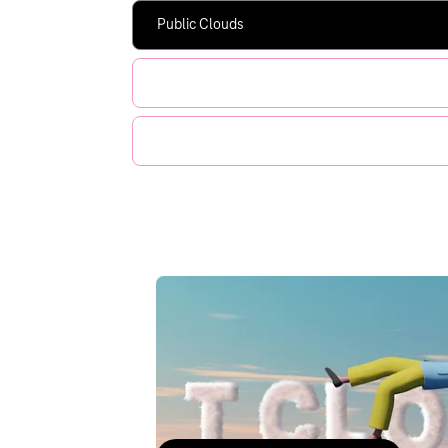
Public Clouds
PaaS und SaaS-Services
Managed IT-Services
Unsere Public C
T Cloud Public
Skalierbare Infrastructur-as-a-Service aus der
Deutschen Telekom. Mit sicherem Datenschutz 
durch offene Technologien auf Basis von Open