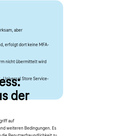
irksam, aber
d, erfolgt dort keine MFA-
rm nicht übermittelt wird
ess:
 „Universal Store Service-
us der
riff auf
 und weiteren Bedingungen. Es
g die Benutzerfreundlichkeit zu