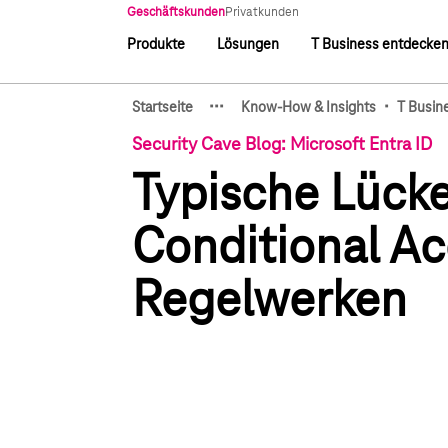
Hauptnavigation
Geschäftskunden
Privatkunden
Produkte
Lösungen
T Business entdecke
Hauptnavigation
·
·
·
·
Startseite
Know-How & Insights
T Busin
Zeige verborgene Breadcru
Security Cave Blog: Microsoft Entra ID
Typische Lücke
Conditional A
Regelwerken