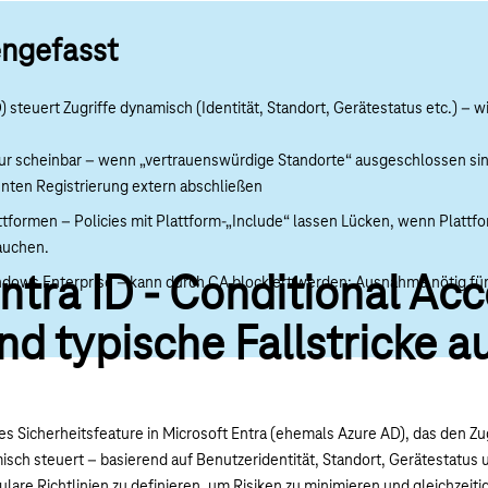
ngefasst
) steuert Zugriffe dynamisch (Identität, Standort, Gerätestatus etc.) – w
“ nur scheinbar – wenn „vertrauenswürdige Standorte“ ausgeschlossen sin
nnten Registrierung extern abschließen
ttformen – Policies mit Plattform-„Include“ lassen Lücken, wenn Plattfo
auchen.
ntra ID - Conditional Acc
indows Enterprise – kann durch CA blockiert werden; Ausnahme nötig für
nd typische Fallstricke a
les Sicherheitsfeature in Microsoft Entra (ehemals Azure AD), das den Zug
h steuert – basierend auf Benutzeridentität, Standort, Gerätestatus
lare Richtlinien zu definieren, um Risiken zu minimieren und gleichzeiti