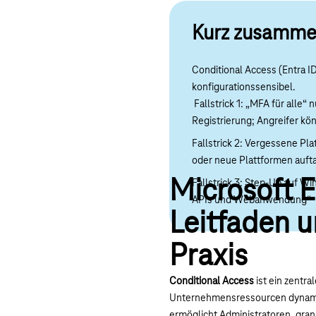
Kurz zusamme
Conditional Access (Entra ID
konfigurationssensibel.
Fallstrick 1: „MFA für alle
Registrierung; Angreifer kö
Fallstrick 2: Vergessene Pla
oder neue Plattformen auft
Microsoft E
Fallstrick 3: Step-Up auf W
APIs und Webanwendung“
Leitfaden u
Praxis
Conditional Access
ist ein zentra
Unternehmensressourcen dynamisc
ermöglicht Administratoren, granu