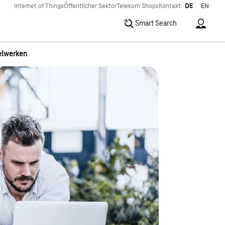
Internet of Things
Öffentlicher Sektor
Telekom Shops
Kontakt
DE
EN
Accoun
Smart Search
gelwerken