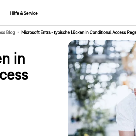
n
Hilfe & Service
·
ess Blog
Microsoft Entra - typische Lücken in Conditional Access Re
mb-Elemente
n in
ccess