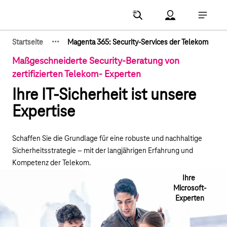
Hauptnavigation
Account Menu öf
Hauptna
·
·
·
Startseite
Magenta 365: Security-Services der Telekom
Zeige verborgene Breadcrumb-Elemente
Maßgeschneiderte Security-Beratung von
zertifizierten Telekom- Experten
Ihre IT-Sicherheit ist unsere
Expertise
Schaffen Sie die Grundlage für eine robuste und nachhaltige
Sicherheitsstrategie – mit der langjährigen Erfahrung und
Kompetenz der Telekom.
Ihre
Microsoft-
Experten