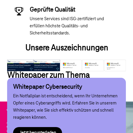
Geprüfte Qualität
Unsere Services sind ISG-zertifiziert und
erfüllen höchste Qualitäts- und
Sicherheitsstandards.
Unsere Auszeichnungen
Whitepaper zum Thema
Sicherheit
Whitepaper Cybersecurity
Umsetzung der NIS-2-Richtlinie
Whitepaper Cybersecurity
Umsetzung der NIS-2-Richtlinie
Ein Notfallplan ist entscheidend, wenn Ihr Unternehmen
Erfahren Sie, wie Unternehmen und Rechtsabteilungen
Opfer eines Cyberangriffs wird. Erfahren Sie in unserem
die NIS-2-Richtlinie erfolgreich umsetzen können. Holen
Whitepaper, wie Sie sich effektiv schützen und schnell
Sie sich wertvolle Insights für Ihre Compliance-Strategie!
reagieren können.
Hier für eine
Leseprobe
klicken.