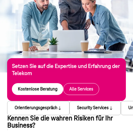
Setzen Sie auf die Expertise und Erfahrung der
Telekom
Kostenlose Beratung
Alle Services
Orientierungsgespräch
Security Services
Un
Kennen Sie die wahren Risiken für Ihr
Business?