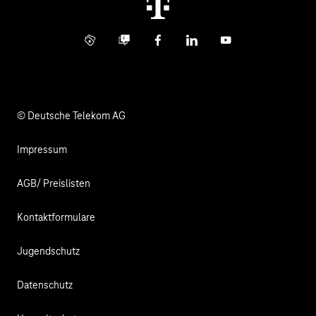
Digital X
Investor Relations
Kontakt
Info Service
Business Community
Facebook
LinkedIn
YouTube
Medien
Verantwortung
© Deutsche Telekom AG
Impressum
AGB/ Preislisten
Kontaktformulare
Jugendschutz
Datenschutz