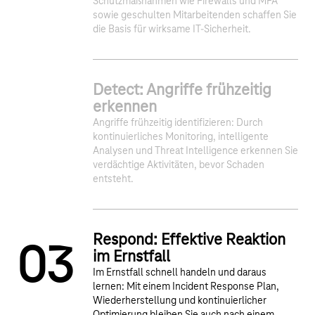
Schutzmaßnahmen wie Firewalls und MFA
sowie geschulten Mitarbeitenden schaffen Sie
die Basis für wirksame IT-Sicherheit.
Detect: Angriffe frühzeitig
erkennen
1
2
Angriffe frühzeitig identifizieren: Durch
kontinuierliches Monitoring, intelligente
Analysen und Threat Intelligence erkennen Sie
verdächtige Aktivitäten, bevor Schaden
entsteht.
Respond: Effektive Reaktion
0
3
im Ernstfall
Im Ernstfall schnell handeln und daraus
lernen: Mit einem Incident Response Plan,
Wiederherstellung und kontinuierlicher