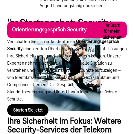
Optimierung bleiben Sie auch nach einem
Angriff handlungsfähig und sicher.
Ihr Startangebot: Security-
Ihr Start
Orientierungsgespräch Security
Beratung der Telekom
für mehr
Sicherheit
Verschaffen Sie sich im kostenfreien
Orientierungsgespräch
Security
einen ersten Überblick, wie Sie mit Microsoft-Lösungen
Ihre Sicherheitslage ganzheitlich verbessern können. Unsere
Experten nehmen sich Zeit, um Ihre aktuelle Situation zu
verstehen und Ihnen praxisnahe Ansatzpunkte aufzuzeigen –
von Identitäts- und Datenschutz bis hin zu Infrastruktur- und
Compliance-Themen. Das Gespräch dient als erste
Standortbestimmung und liefert Ihnen Impulse für nächste
Schritte.
Starten Sie jetzt
Ihre Sicherheit im Fokus: Weitere
Security-Services der Telekom