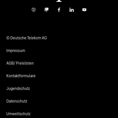
Investor Relations
Kontakt
Info Service
Business Community
Facebook
LinkedIn
YouTube
Medien
Verantwortung
© Deutsche Telekom AG
Impressum
AGB/ Preislisten
Kontaktformulare
Jugendschutz
Datenschutz
Umweltschutz