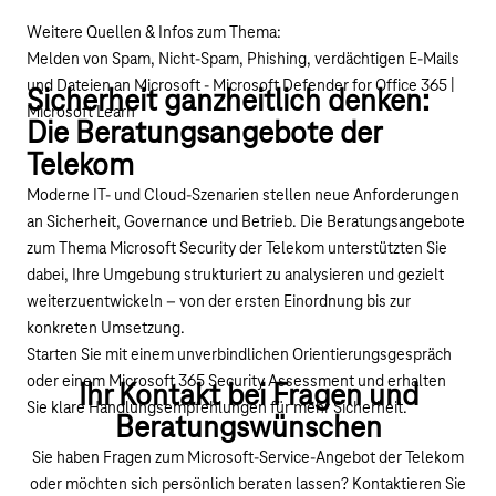
Weitere Quellen & Infos zum Thema:
Melden von Spam, Nicht-Spam, Phishing, verdächtigen E-Mails
und Dateien an Microsoft - Microsoft Defender for Office 365 |
Sicherheit ganzheitlich denken:
Microsoft Learn
Die Beratungsangebote der
Telekom
Moderne IT- und Cloud-Szenarien stellen neue Anforderungen
an Sicherheit, Governance und Betrieb. Die
Beratungsangebote
zum Thema Microsoft Security der Telekom
unterstützten Sie
dabei, Ihre Umgebung strukturiert zu analysieren und gezielt
weiterzuentwickeln – von der ersten Einordnung bis zur
konkreten Umsetzung.
Starten Sie mit einem
unverbindlichen Orientierungsgespräch
oder einem
Microsoft 365 Security Assessment
und erhalten
Ihr Kontakt bei Fragen und
Sie klare Handlungsempfehlungen für mehr Sicherheit.
Beratungswünschen
Sie haben Fragen zum Microsoft-Service-Angebot der Telekom
oder möchten sich persönlich beraten lassen? Kontaktieren Sie