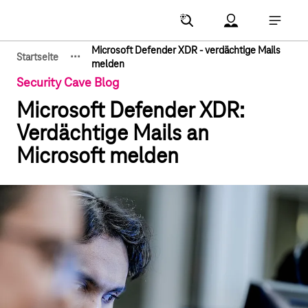
Hauptnavigation
Account Menu öf
Hauptna
Microsoft Defender XDR - verdächtige Mails
·
·
·
Startseite
Zeige verborgene Breadcrumb-Elemente
melden
Security Cave Blog
Microsoft Defender XDR:
Verdächtige Mails an
Microsoft melden