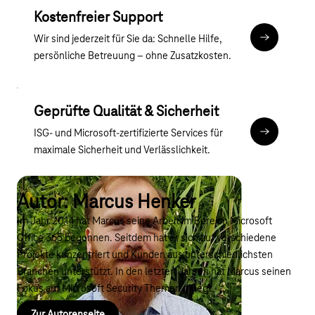
Kostenfreier Support
Wir sind jederzeit für Sie da: Schnelle Hilfe,
Kontakt
persönliche Betreuung – ohne Zusatzkosten.
Geprüfte Qualität & Sicherheit
ISG- und Microsoft-zertifizierte Services für
Zum Microso
maximale Sicherheit und Verlässlichkeit.
Autor: Marcus Henker
Im Jahr 2014 hat Marcus seine Arbeit im Bereich Microsoft
Office 365 begonnen. Seitdem hat er sich auf verschiedene
Projekte konzentriert und Kunden aus unterschiedlichsten
Branchen unterstützt. In den letzten Jahren hat Marcus seinen
Fokus auf Microsoft Security Themen gelegt.
Zur Autorenseite