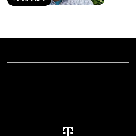
Hilfe & Service
Geschäftskunden Logins
Themen
Rechnung
Healthcare
Über uns
Business Service Portal
Global Business Solution
Konzern
Störung
Immobilienwirtschaft
Karriere
Kündigung
Digital X