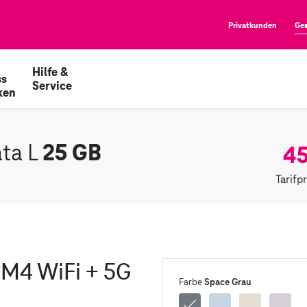
Privatkunden
Ge
Hilfe &
ss
Service
ken
25 GB
45
ata L
Tarifp
' M4 WiFi + 5G
Space Grau
Farbe
Space
Blau
Polarster
Vio