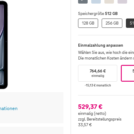
Grau
512 GB
Speichergröße
128 GB
256 GB
51
Einmalzahlung anpassen
Wählen Sie aus, wie hoch die einm
Die monatlichen Kosten ändern
764,66 €
einmalig
-15,13 €
monatlich
529,37 €
mationen
einmalig (netto)
zzgl. Bereitstellungspreis
33,57 €