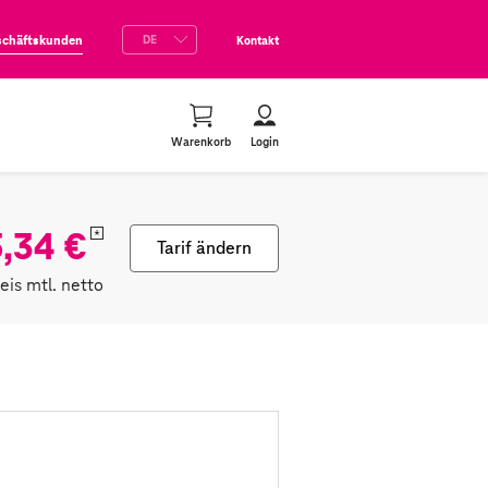
schäftskunden
Kontakt
Warenkorb
Login
,34 €
*
Tarif ändern
reis mtl. netto
n
lett