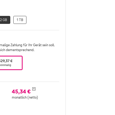
2 GB
1 TB
alige Zahlung für Ihr Gerät sein soll.
 sich dementsprechend.
529,37 €
einmalig
*
45,34 €
monatlich (netto)