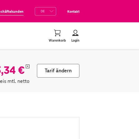
schäftskunden
Kontakt
Warenkorb
Login
,34 €
*
Tarif ändern
reis mtl. netto
n
lett