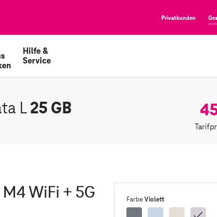
Privatkunden
Ge
Hilfe &
ss
Service
ken
25 GB
45
ata L
Tarifp
' M4 WiFi + 5G
Violett
Farbe
Space
Blau
Polarster
Vio