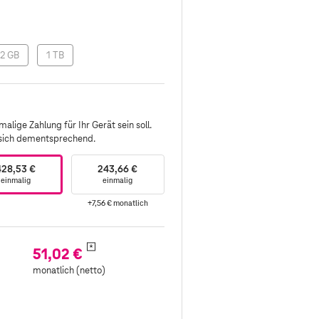
2 GB
1 TB
alige Zahlung für Ihr Gerät sein soll.
 sich dementsprechend.
428,53 €
243,66 €
einmalig
einmalig
+7,56 €
monatlich
*
51,02 €
monatlich (netto)