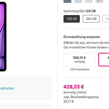
Grau
128 GB
Speichergröße
128 GB
256 GB
51
Einmalzahlung anpassen
Wählen Sie aus, wie hoch die einm
Die monatlichen Kosten ändern
588,19 €
einmalig
-7,57 €
monatlich
428,53 €
mationen
einmalig (netto)
zzgl. Bereitstellungspreis
25,17 €