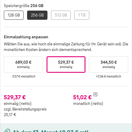
256 GB
Speichergröße
128 GB
256 GB
512 GB
1 TB
Einmalzahlung anpassen
Wählen Sie aus, wie hoch die einmalige Zahlung für Ihr Gerät sein soll. Die
monatlichen Kosten ändern sich dementsprechend.
689,03 €
529,37 €
344,50 €
einmalig
einmalig
einmalig
-7,57 €
monatlich
+7,56 €
monatlich
*
529,37 €
51,02 €
einmalig (netto)
monatlich (netto)
zzgl. Bereitstellungspreis
25,17 €