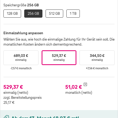
256 GB
Speichergröße
128 GB
256 GB
512 GB
1 TB
Einmalzahlung anpassen
Wählen Sie aus, wie hoch die einmalige Zahlung für Ihr Gerät sein soll. Die
monatlichen Kosten ändern sich dementsprechend.
689,03 €
529,37 €
344,50 €
einmalig
einmalig
einmalig
-7,57 €
monatlich
+7,56 €
monatlich
*
529,37 €
51,02 €
einmalig (netto)
monatlich (netto)
zzgl. Bereitstellungspreis
25,17 €