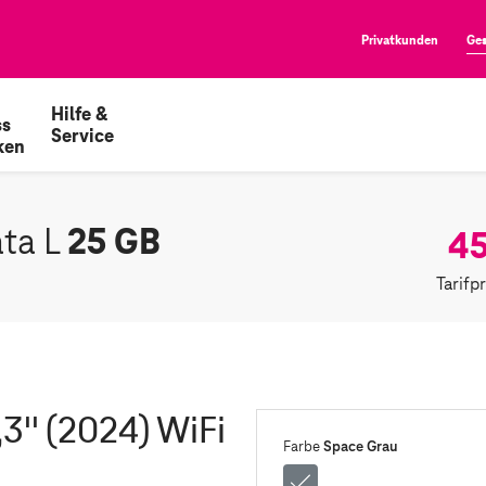
Privatkunden
Ge
Hilfe &
ss
Service
ken
25 GB
45
ata L
Tarifp
3'' (2024) WiFi
Space Grau
Farbe
Space