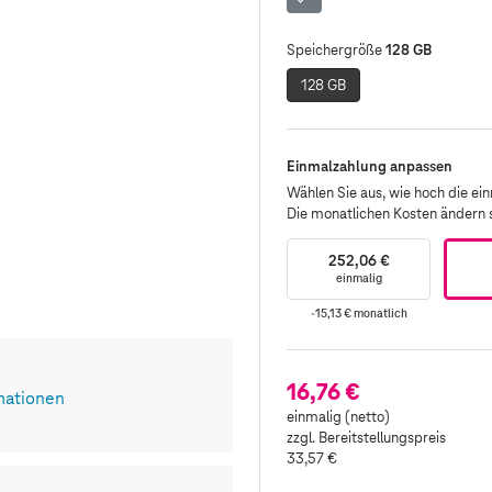
Grau
128 GB
Speichergröße
128 GB
Einmalzahlung anpassen
Wählen Sie aus, wie hoch die einm
Die monatlichen Kosten ändern
252,06 €
einmalig
-15,13 €
monatlich
16,76 €
mationen
einmalig (netto)
zzgl. Bereitstellungspreis
33,57 €