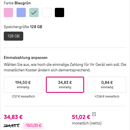
Blaugrün
Farbe
Pink
Ultramarin
Blaugrün
Weiß
Schwarz
128 GB
Speichergröße
128 GB
Einmalzahlung anpassen
Wählen Sie aus, wie hoch die einmalige Zahlung für Ihr Gerät sein soll. Die
monatlichen Kosten ändern sich dementsprechend.
194,50 €
34,83 €
0,84 €
einmalig
einmalig
einmalig
-7,57 €
monatlich
+7,56 €
monatlich
*
34,83 €
51,02 €
monatlich (netto)
184,83 €
-150,00 €