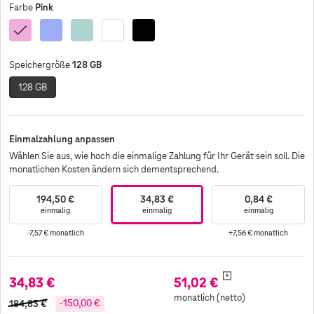
Pink
Farbe
Pink
Ultramarin
Blaugrün
Weiß
Schwarz
128 GB
Speichergröße
128 GB
Einmalzahlung anpassen
Wählen Sie aus, wie hoch die einmalige Zahlung für Ihr Gerät sein soll. Die
monatlichen Kosten ändern sich dementsprechend.
194,50 €
34,83 €
0,84 €
einmalig
einmalig
einmalig
-7,57 €
monatlich
+7,56 €
monatlich
*
34,83 €
51,02 €
monatlich (netto)
184,83 €
-150,00 €