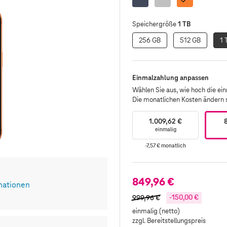
Orange
1 TB
Speichergröße
256 GB
512 GB
1 
Einmalzahlung anpassen
Wählen Sie aus, wie hoch die einm
Die monatlichen Kosten ändern
1.009,62 €
einmalig
-7,57 €
monatlich
849,96 €
mationen
999,96 €
-150,00 €
einmalig (netto)
zzgl. Bereitstellungspreis