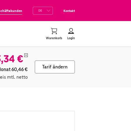
schäftskunden
Kontakt
Warenkorb
Login
,34 €
*
Tarif ändern
Monat 60,46 €
reis mtl. netto