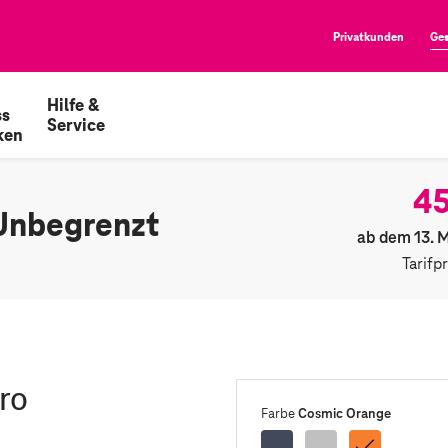
Privatkunden
Ge
Hilfe &
ss
Service
ken
45
Unbegrenzt
ab dem 13. 
Tarifp
ro
Cosmic Orange
Farbe
Tiefblau
Silber
Cosmic