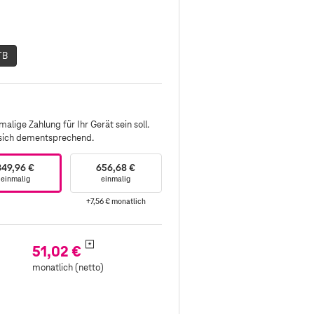
TB
alige Zahlung für Ihr Gerät sein soll.
 sich dementsprechend.
849,96 €
656,68 €
einmalig
einmalig
+7,56 €
monatlich
*
51,02 €
monatlich (netto)