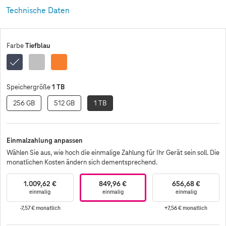
Technische Daten
Tiefblau
Farbe
Tiefblau
Silber
Cosmic
Orange
1 TB
Speichergröße
256 GB
512 GB
1 TB
Einmalzahlung anpassen
Wählen Sie aus, wie hoch die einmalige Zahlung für Ihr Gerät sein soll. Die
monatlichen Kosten ändern sich dementsprechend.
1.009,62 €
849,96 €
656,68 €
einmalig
einmalig
einmalig
-7,57 €
monatlich
+7,56 €
monatlich