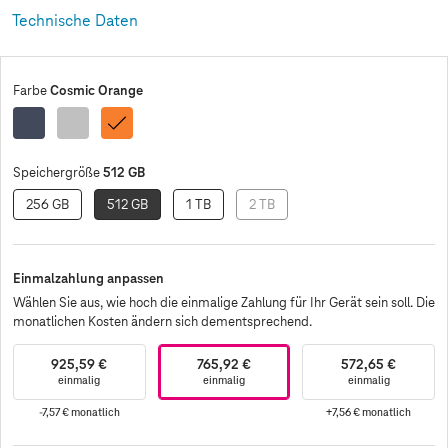
Technische Daten
Cosmic Orange
Farbe
Tiefblau
Silber
Cosmic
Orange
512 GB
Speichergröße
256 GB
512 GB
1 TB
2 TB
Einmalzahlung anpassen
Wählen Sie aus, wie hoch die einmalige Zahlung für Ihr Gerät sein soll. Die
monatlichen Kosten ändern sich dementsprechend.
925,59 €
765,92 €
572,65 €
einmalig
einmalig
einmalig
-7,57 €
monatlich
+7,56 €
monatlich