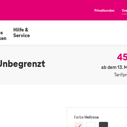
Privatkunden
Ge
Hilfe &
ss
Service
ken
45
Unbegrenzt
ab dem 13. 
Tarifp
Hellrosa
Farbe
Hellrosa
Weiß
Schwarz