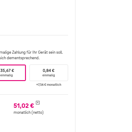
alige Zahlung für Ihr Gerät sein soll.
 sich dementsprechend.
135,67 €
0,84 €
einmalig
einmalig
+7,56 €
monatlich
*
51,02 €
monatlich (netto)