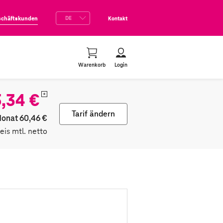
schäftskunden
Kontakt
Warenkorb
Login
,34 €
*
Tarif ändern
Monat 60,46 €
reis mtl. netto