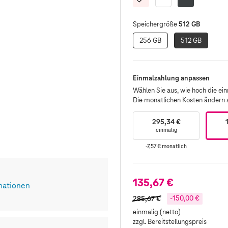
512 GB
Speichergröße
256 GB
512 GB
Einmalzahlung anpassen
Wählen Sie aus, wie hoch die einm
Die monatlichen Kosten ändern
295,34 €
einmalig
-7,57 €
monatlich
135,67 €
mationen
285,67 €
-150,00 €
einmalig (netto)
zzgl. Bereitstellungspreis