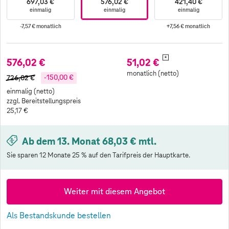
697,03 €
576,02 €
421,40 €
einmalig
einmalig
einmalig
-7,57 €
monatlich
+7,56 €
monatlich
*
576,02 €
51,02 €
monatlich (netto)
726,02 €
-150,00 €
einmalig (netto)
zzgl. Bereitstellungspreis
25,17 €
Ab dem 13. Monat 68,03 € mtl.
Sie sparen 12 Monate 25 % auf den Tarifpreis der Hauptkarte.
Weiter mit diesem Angebot
Als Bestandskunde bestellen