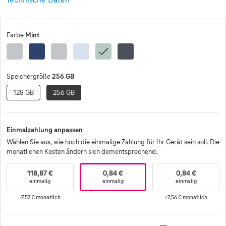
Mint
Farbe
Silver
Navy
Silver
Icyblue
Mint
Blueblack
Shadow
Shadow
Enterprise
256 GB
Speichergröße
Edition
128 GB
256 GB
Einmalzahlung anpassen
Wählen Sie aus, wie hoch die einmalige Zahlung für Ihr Gerät sein soll. Die
monatlichen Kosten ändern sich dementsprechend.
118,87 €
0,84 €
0,84 €
einmalig
einmalig
einmalig
-7,57 €
monatlich
+7,56 €
monatlich