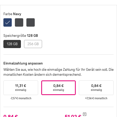
Navy
Farbe
Navy
Jetblack
Jetblack
Enterprise
Edition
128 GB
Speichergröße
128 GB
256 GB
Einmalzahlung anpassen
Wählen Sie aus, wie hoch die einmalige Zahlung für Ihr Gerät sein soll. Die
monatlichen Kosten ändern sich dementsprechend.
11,31 €
0,84 €
0,84 €
einmalig
einmalig
einmalig
-7,57 €
monatlich
+7,56 €
monatlich
*
0,84 €
51,02 €