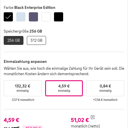
Black Enterprise Edition
Farbe
Black
Sky
Cobalt
White
Black
Enterprise
Blue
Violet
Edition
256 GB
Speichergröße
256 GB
512 GB
Einmalzahlung anpassen
Wählen Sie aus, wie hoch die einmalige Zahlung für Ihr Gerät sein soll. Die
monatlichen Kosten ändern sich dementsprechend.
132,32 €
4,59 €
0,84 €
einmalig
einmalig
einmalig
-7,57 €
monatlich
+7,56 €
monatlich
*
4,59 €
51,02 €
monatlich (netto)