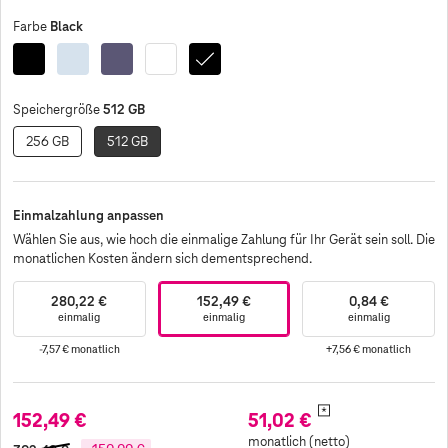
Black
Farbe
Black
Sky
Cobalt
White
Black
Enterprise
Blue
Violet
Edition
512 GB
Speichergröße
256 GB
512 GB
Einmalzahlung anpassen
Wählen Sie aus, wie hoch die einmalige Zahlung für Ihr Gerät sein soll. Die
monatlichen Kosten ändern sich dementsprechend.
280,22 €
152,49 €
0,84 €
einmalig
einmalig
einmalig
-7,57 €
monatlich
+7,56 €
monatlich
*
152,49 €
51,02 €
monatlich (netto)