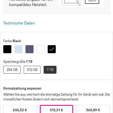
kompatibles Netzteil.
Technische Daten
Black
Farbe
Black
Sky
Cobalt
White
Black
Enterprise
Blue
Violet
Edition
1 TB
Speichergröße
256 GB
512 GB
1 TB
Einmalzahlung anpassen
Wählen Sie aus, wie hoch die einmalige Zahlung für Ihr Gerät sein soll. Die
monatlichen Kosten ändern sich dementsprechend.
636,52 €
515,51 €
360,89 €