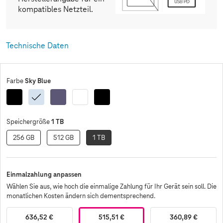
kompatibles Netzteil.
Technische Daten
Sky Blue
Farbe
Black
Sky
Cobalt
White
Black
Enterprise
Blue
Violet
Edition
1 TB
Speichergröße
256 GB
512 GB
1 TB
Einmalzahlung anpassen
Wählen Sie aus, wie hoch die einmalige Zahlung für Ihr Gerät sein soll. Die
monatlichen Kosten ändern sich dementsprechend.
636,52 €
515,51 €
360,89 €