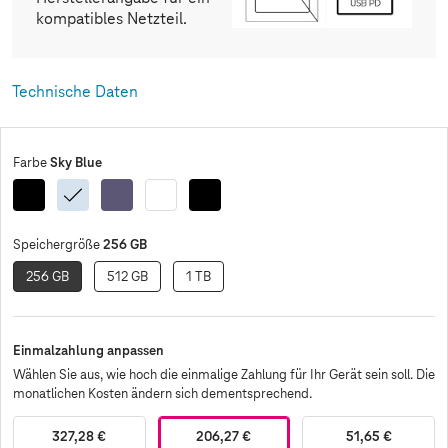
kompatibles Netzteil.
Technische Daten
Sky Blue
Farbe
Black
Sky
Cobalt
White
Black
Enterprise
Blue
Violet
Edition
256 GB
Speichergröße
256 GB
512 GB
1 TB
Einmalzahlung anpassen
Wählen Sie aus, wie hoch die einmalige Zahlung für Ihr Gerät sein soll. Die
monatlichen Kosten ändern sich dementsprechend.
327,28 €
206,27 €
51,65 €