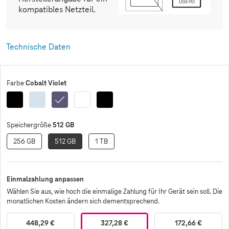
kompatibles Netzteil.
Technische Daten
Cobalt Violet
Farbe
Black
Sky
Cobalt
White
Black
Enterprise
Blue
Violet
Edition
512 GB
Speichergröße
256 GB
512 GB
1 TB
Einmalzahlung anpassen
Wählen Sie aus, wie hoch die einmalige Zahlung für Ihr Gerät sein soll. Die
monatlichen Kosten ändern sich dementsprechend.
448,29 €
327,28 €
172,66 €