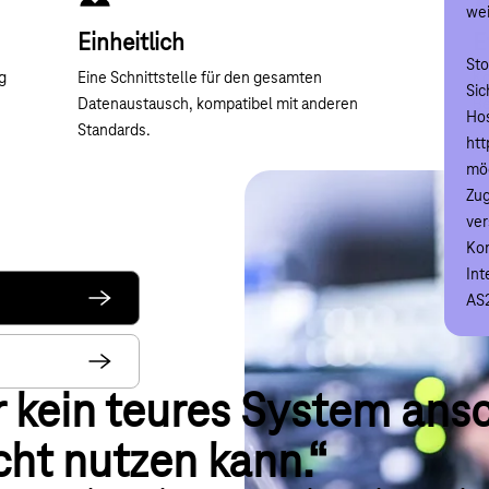
wei
übe
Einheitlich
Geg
E
Sto
Mai
g
Eine Schnittstelle für den gesamten
Ko
Sic
Datenaustausch, kompatibel mit anderen
Be
Hos
An
Standards.
htt
An
mö
ver
Zug
X.
ver
Zug
Kom
Übe
Int
Gat
AS
AS
ir kein teures System ans
cht nutzen kann.“