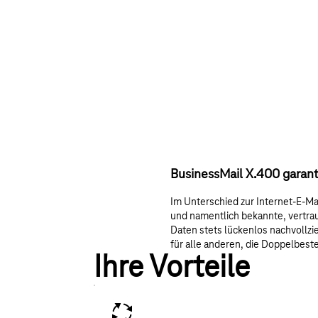
BusinessMail X.400 garanti
Im Unterschied zur Internet-E-Ma
und namentlich bekannte, vertra
Daten stets lückenlos nachvollzi
für alle anderen, die Doppelbes
Ihre Vorteile