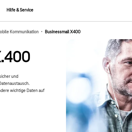
Hilfe & Service
·
obile Kommunikation
Businessmail X400
mb-Elemente
X.400
sicher und
 Datenaustausch.
dere wichtige Daten auf