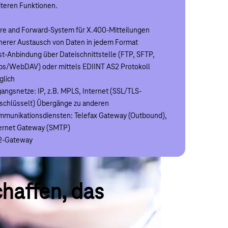
teren Funktionen.
r das weltweite X.400-Netz auszutauschen. Im
ensatz zu MailBox X.400 werden Ihnen eingehende
ffizient
re and Forward-System für X.400-Mitteilungen
ls dabei aktiv zugestellt.
stengünstige Integration in bestehende
herer Austausch von Daten in jedem Format
triebsabläufe.
t-Anbindung über Dateischnittstelle (FTP, SFTP,
bindung über X.400-MTA (P1) oder SMTP MTA
ps/WebDAV) oder mittels EDIINT AS2 Protokoll
wendungsübergreifende Kommunikation
glich
schiedenster Mitteilungssysteme über den weltweiten
angsnetze: IP, z.B. MPLS, Internet (SSL/TLS-
400-Verbund
schlüsselt) Übergänge zu anderen
angsnetze: MPLS, Internet (IPSec VPN)
munikationsdiensten: Telefax Gateway (Outbound),
rgänge zu anderen Kommunikationsdiensten: Telefax
ernet Gateway (SMTP)
eway (Outbound), Internet Gateway (SMTP)
2-Gateway
2-Gateway
chaffen, das