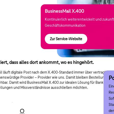
BusinessMail X.400
Kontinuierlich weiterentwickelt und zukunft
Geschäftskommunikation
Zur Service-Website
ert, dass alles dort ankommt, wo es hingehört.
il läuft digitale Post nach dem X.400-Standard immer über vertraglich
Po
uenswürdige Provider – Provider wie uns. Damit bleiben Bestellungen,
ehbar. Damit wird BusinessMail X.400 zur idealen Lösung für Banken, Ind
Ein
tellungen und Missverständnisse ausschließen möchten.
I
Rec
Sof
Sie
Sta
Mic
dem
anw