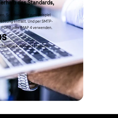
nerhalb des Standards,
n. So können Sie zum Beispiel
n Lösung entfällt. Und per SMTP-
TP, POP3 oder IMAP 4 verwenden.
os
0, MailBox X.400 und MailGate