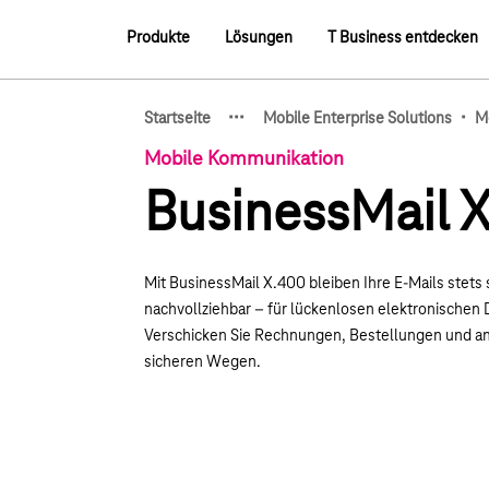
Hauptnavigation
Produkte
Lösungen
T Business entdecken
Hauptnavigation
·
·
·
·
Startseite
Mobile Enterprise Solutions
M
Zeige verborgene Breadcru
Mobile Kommunikation
BusinessMail 
Mit BusinessMail X.400 bleiben Ihre E-Mails stets 
nachvollziehbar – für lückenlosen elektronischen
Verschicken Sie Rechnungen, Bestellungen und an
sicheren Wegen.