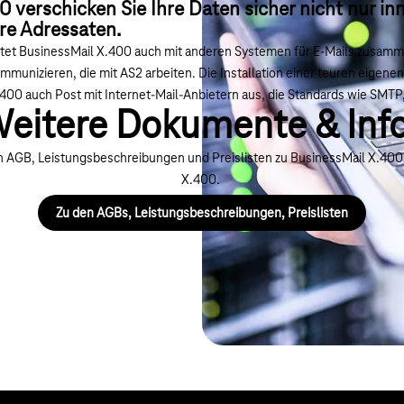
 verschicken Sie Ihre Daten sicher nicht nur in
re Adressaten.
et BusinessMail X.400 auch mit anderen Systemen für E-Mails zusamme
munizieren, die mit AS2 arbeiten. Die Installation einer teuren eigene
400 auch Post mit Internet-Mail-Anbietern aus, die Standards wie SM
eitere Dokumente & Inf
ten AGB, Leistungsbeschreibungen und Preislisten zu BusinessMail X.40
X.400.
Zu den AGBs, Leistungsbeschreibungen, Preislisten