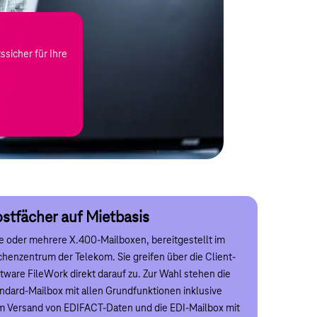
ssicher für Ihre
 abgesicherte Verbindungswege
stfächer auf Mietbasis
 Rechnungen und andere wichtige
ustrie, Logistik und Handel. Und
e oder mehrere X.400-Mailboxen, bereitgestellt im
nhouse Systeme
henzentrum der Telekom. Sie greifen über die Client-
tware FileWork direkt darauf zu. Zur Wahl stehen die
 betreiben bereits einen eigenen Mail-Server (z. B.
ndard-Mailbox mit allen Grundfunktionen inklusive
rosoft Exchange)? MailGate X.400 ermöglicht Ihnen
 Versand von EDIFACT-Daten und die EDI-Mailbox mit
endungsunabhängig standardisierte Mitteilungen