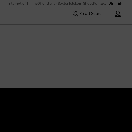
Internet of Things
Öffentlicher Sektor
Telekom Shops
Kontakt
DE
EN
Accoun
Smart Search