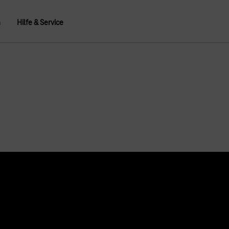
n
Hilfe & Service
Über uns
Konzern