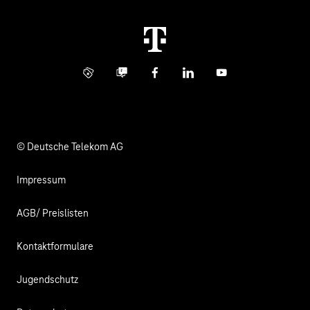
Immobilienwirtschaft
Karriere
Kündigung
Digital X
Investor Relations
Kontakt
Info Service
Business Community
Facebook
LinkedIn
YouTube
Medien
Verantwortung
© Deutsche Telekom AG
Impressum
AGB/ Preislisten
Kontaktformulare
Jugendschutz