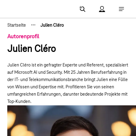
Hauptnavigation
Account Menu öf
Hauptna
·
·
·
Startseite
Julien Cléro
Zeige verborgene Breadcrumb-Elemente
Autorenprofil
Julien Cléro
Julien Cléro ist ein gefragter Experte und Referent, spezialisiert
auf Microsoft AI und Security. Mit 25 Jahren Berufserfahrung in
der IT- und Telekommunikationsbranche bringt Julien eine Fülle
von Wissen und Expertise mit. Profitieren Sie von seinen
umfangreichen Erfahrungen, darunter bedeutende Projekte mit
Top-Kunden.