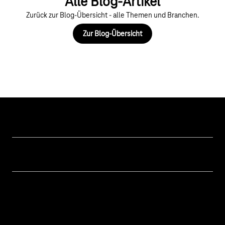
Alle Blog-Artikel
Zurück zur Blog-Übersicht - alle Themen und Branchen.
Zur Blog-Übersicht
Hilfe & Service
Geschäftskunden Logins
Themen
Rechnung
Healthcare
Über uns
Business Service Portal
Global Business Solution
Konzern
Störung