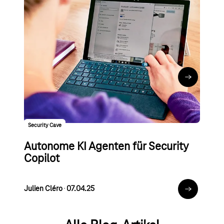
Modern Work
Neue Microsoft Copilot-Agenten:
Researcher und Analyst
Julien Cléro
∙
24.07.25
Neue Micro
Security Cave
Autonome KI Agenten für Security
Copilot
Julien Cléro
∙
07.04.25
Zum Artikel