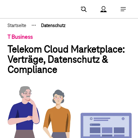
Hauptnavigation
Account Menu öf
Hauptna
·
·
·
Startseite
Datenschutz
Zeige verborgene Breadcrumb-Elemente
T Business
Telekom Cloud Marketplace:
Verträge, Datenschutz &
Compliance