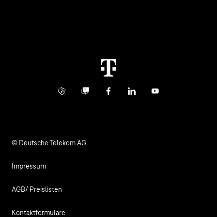
Über uns
Business Service Portal
Global Business Solution
Konzern
Störung
Immobilienwirtschaft
Karriere
Kündigung
Digital X
Investor Relations
Kontakt
Info Service
Business Community
Facebook
LinkedIn
YouTube
Medien
Verantwortung
© Deutsche Telekom AG
Impressum
AGB/ Preislisten
Kontaktformulare