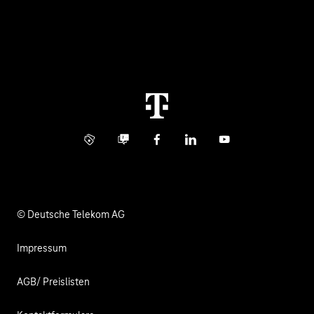
Healthcare
Über uns
Business Service Portal
Global Business Solution
Konzern
Störung
Immobilienwirtschaft
Karriere
Kündigung
Digital X
Investor Relations
Kontakt
Info Service
Business Community
Facebook
LinkedIn
YouTube
Medien
Verantwortung
© Deutsche Telekom AG
Impressum
AGB/ Preislisten